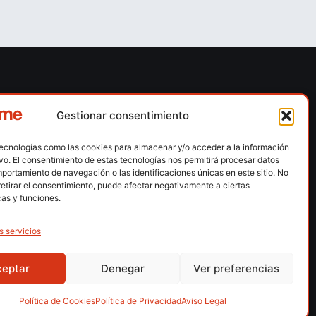
ones
Contacto
Gestionar consentimiento
 escalada
Calle Floridablanca, número 84 – 08015 –
Barcelona
tecnologías como las cookies para almacenar y/o acceder a la información
n hielo
ivo. El consentimiento de estas tecnologías nos permitirá procesar datos
fedme@fedme.es
montaña
portamiento de navegación o las identificaciones únicas en este sitio. No
retirar el consentimiento, puede afectar negativamente a ciertas
934 264 267
rdica
cas y funciones.
e nieve
s servicios
ng / Skysnow
ceptar
Denegar
Ver preferencias
lítica de Privacidad
Política de Privacidad APP
Accesibilidad
Política de Cookies
Política de Privacidad
Aviso Legal