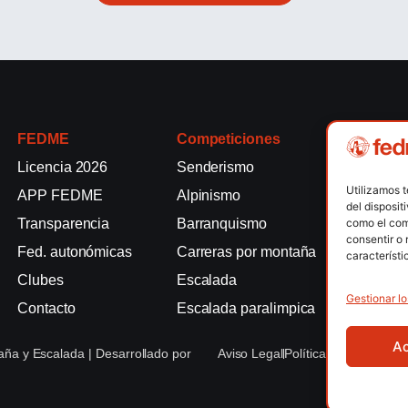
FEDME
Competiciones
Competici
Licencia 2026
Senderismo
Rallyes de
Utilizamos 
APP FEDME
Alpinismo
Escalada e
del disposit
Transparencia
Barranquismo
Esquí de 
como el com
consentir o 
Fed. autonómicas
Carreras por montaña
Marcha Nó
característi
Clubes
Escalada
Raquetas d
Gestionar lo
Contacto
Escalada paralimpica
Snowrunni
A
ña y Escalada | Desarrollado por
Aviso Legal
Política de Cookies
Po