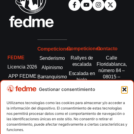
Competiciones
Contacto
Competiciones
FEDME
Rallyes de
Calle
Senderismo
escalada
Floridablanca,
Licencia 2026
Alpinismo
número 84 –
Escalada en
APP FEDME
Barranquismo
08015 –
hielo
Barcelona
Transparencia
Carreras por
Esquí de
Gestionar consentimiento
montaña
fedme@fedme.es
Fed.
montaña
autonómicas
Escalada
934 264 267
Utilizamos tecnologías como las cookies para almacenar y/o acceder a
Marcha
la información del dispositivo. El consentimiento de estas tecnologías
Clubes
Escalada
Nórdica
nos permitirá procesar datos como el comportamiento de navegación o
paralimpica
las identificaciones únicas en este sitio. No consentir o retirar el
Contacto
Raquetas de
consentimiento, puede afectar negativamente a ciertas características y
nieve
funciones.