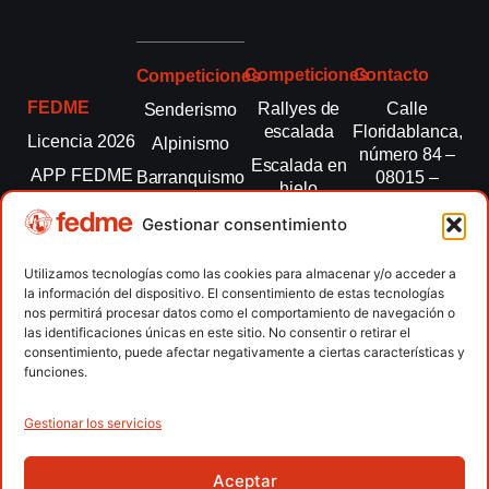
Competiciones
Contacto
Competiciones
FEDME
Rallyes de
Calle
Senderismo
escalada
Floridablanca,
Licencia 2026
Alpinismo
número 84 –
Escalada en
APP FEDME
Barranquismo
08015 –
hielo
Barcelona
Transparencia
Carreras por
Esquí de
Gestionar consentimiento
montaña
fedme@fedme.es
Fed.
montaña
autonómicas
Escalada
934 264 267
Utilizamos tecnologías como las cookies para almacenar y/o acceder a
Marcha
la información del dispositivo. El consentimiento de estas tecnologías
Clubes
Escalada
Nórdica
nos permitirá procesar datos como el comportamiento de navegación o
paralimpica
las identificaciones únicas en este sitio. No consentir o retirar el
Contacto
Raquetas de
consentimiento, puede afectar negativamente a ciertas características y
nieve
funciones.
Snowrunning
/ Skysnow
Gestionar los servicios
Aceptar
Copyright © 2026 Federación Española de Deportes de