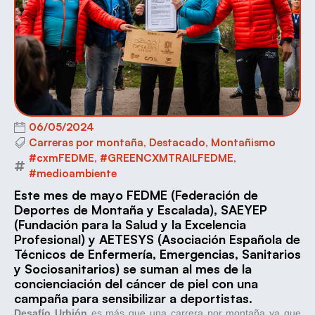
06/05/2024
Carreras por montaña
,
Destacado
,
Montañismo
#cxmFEDME
,
#GREENCXMTRAILFEDME
,
#medioambiente
Este mes de mayo FEDME (Federación de
Deportes de Montaña y Escalada), SAEYEP
(Fundación para la Salud y la Excelencia
Profesional) y AETESYS (Asociación Española de
Técnicos de Enfermería, Emergencias, Sanitarios
y Sociosanitarios) se suman al mes de la
concienciación del cáncer de piel con una
campaña para sensibilizar a deportistas.
Desafío Urbión
es más que una carrera por montaña ya que