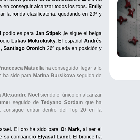
ca en conseguir alcanzar todos los tops.
Emily
ar la ronda clasificatoria, quedando en 29ª y
el podio es para
Jan Stipek
,le sigue el belga
podio
Lukas Mokrolusky.
El español
Andrés
n
, Santiago Oronich
26ª queda en posición y
Francesca Matuella
ha conseguido llegar a lo
ón ha sido para
Marina Bursikova
seguida de
ga
Alexandre Noël
siendo el único en alcanzar
mmer
seguido de
Tedyano Sordam
que ha
à
consigue entrar dentro del Top 20 en la
Israel. El oro ha sido para
Or Mark
,
al ser el
gue su compañero
Elyasaf Lanel
. El bronce ha