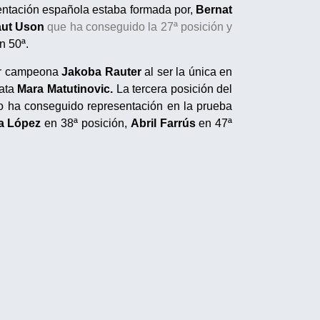
ntación española estaba formada por,
Bernat
ut Uson
que ha conseguido la 27ª posición y
n 50ª.
ar campeona
Jakoba Rauter
al ser la única en
ata
Mara Matutinovic.
La tercera posición del
o ha conseguido representación en la prueba
ia López
en 38ª posición,
Abril Farrús
en 47ª