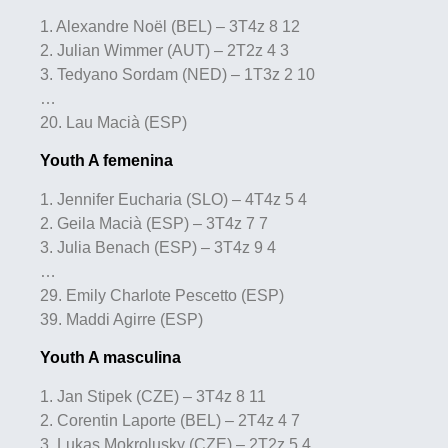
1. Alexandre Noël (BEL) – 3T4z 8 12
2. Julian Wimmer (AUT) – 2T2z 4 3
3. Tedyano Sordam (NED) – 1T3z 2 10
…
20. Lau Macià (ESP)
Youth A femenina
1. Jennifer Eucharia (SLO) – 4T4z 5 4
2. Geila Macià (ESP) – 3T4z 7 7
3. Julia Benach (ESP) – 3T4z 9 4
…
29. Emily Charlote Pescetto (ESP)
39. Maddi Agirre (ESP)
Youth A masculina
1. Jan Stipek (CZE) – 3T4z 8 11
2. Corentin Laporte (BEL) – 2T4z 4 7
3. Lukas Mokrolusky (CZE) – 2T2z 5 4