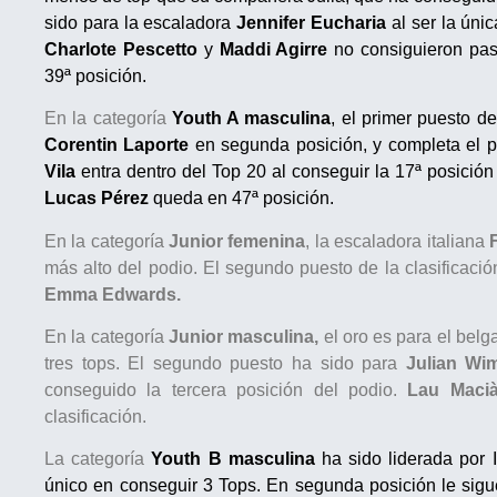
sido para la escaladora
Jennifer Eucharia
al ser la úni
Charlote Pescetto
y
Maddi Agirre
no consiguieron pas
39ª posición.
En la categoría
Youth A masculina
, el primer puesto d
Corentin Laporte
en segunda posición, y completa el 
Vila
entra dentro del Top 20 al conseguir la 17ª posició
Lucas Pérez
queda en 47ª posición.
En la categoría
Junior
femenina
, la escaladora italiana
más alto del podio. El segundo puesto de la clasificaci
Emma Edwards.
En la categoría
Junior masculina,
el oro es para el bel
tres tops. El segundo puesto ha sido para
Julian Wi
conseguido la tercera posición del podio.
Lau Maci
clasificación.
La categoría
Youth B masculina
ha sido liderada por 
único en conseguir 3 Tops. En segunda posición le si