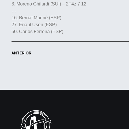
3. Moreno Ghilardi (SUI) – 2T4z 7 12
…
16. Bernat Munné (ESP)
27. Eñaut Uson (ESP)
50. Carlos Ferreira (ESP)
ANTERIOR