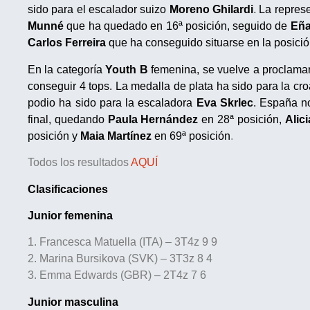
sido para el escalador suizo
Moreno Ghilardi
.
La represe
Munné
que ha quedado en 16ª posición, seguido de
Eña
Carlos Ferreira
que ha conseguido situarse en la posició
En la categoría
Youth B
femenina, se vuelve a proclam
conseguir 4 tops.
La medalla de plata ha sido para
la cro
podio ha sido para la escaladora
Eva Skrlec
. España n
final, quedando
Paula Hernández
en 28ª posición,
Alic
posición
y
Maia Martínez
en 69ª posición
.
Todos los resultados
AQUÍ
Clasificaciones
Junior femenina
1. Francesca Matuella (ITA) – 3T4z 9 9
2. Marina Bursikova (SVK) – 3T3z 8 4
3. Emma Edwards (GBR) – 2T4z 7 6
Junior masculina