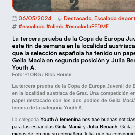
06/05/2024
Destacado
,
Escalada deport
#escalada #climb #escaladaFEDME
La tercera prueba de la Copa de Europa Juv
este fin de semana en la localidad austriac
que la selección española ha tenido un pap
Geila Macià en segunda posición y Julia Be
Youth A.
Foto: ©
ORG / Bloc House
La tercera prueba de la Copa de Europa Juvenil de B
en la localidad austriaca de Graz. Una competición e
papel destacado con los dos podios de Geila Maci
tercera de la categoría Youth A.
La categoría
Youth A femenina
nos trae buenas noticia
para las españolas
Geila Macià
y
Julia Benach
. Geila 
menos de top que su compañera Julia, que ha conseguido e