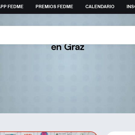
APP FEDME
PREMIOS FEDME
CALENDARIO
INS
nce de Julia Benach en la Copa 
en Graz