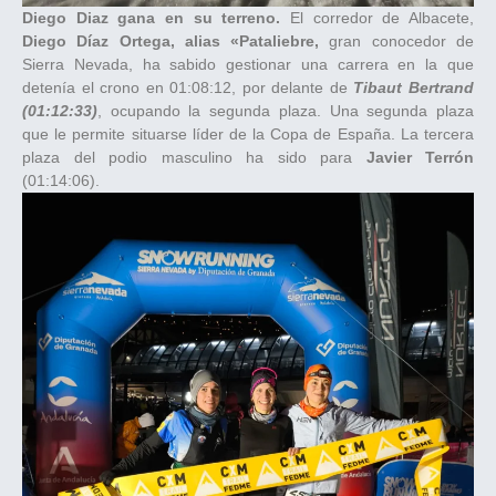
Diego Diaz gana en su terreno.
El corredor de Albacete,
Diego Díaz Ortega, alias «Pataliebre,
gran conocedor de
Sierra Nevada, ha sabido gestionar una carrera en la que
detenía el crono en 01:08:12, por delante de
Tibaut Bertrand
(01:12:33)
, ocupando la segunda plaza. Una segunda plaza
que le permite situarse líder de la Copa de España. La tercera
plaza del podio masculino ha sido para
Javier Terrón
(01:14:06).