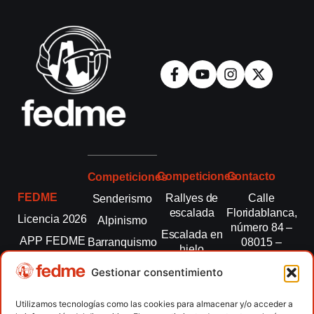
Competiciones
Contacto
Competiciones
FEDME
Rallyes de
Calle
Senderismo
escalada
Floridablanca,
Licencia 2026
Alpinismo
número 84 –
Escalada en
APP FEDME
Barranquismo
08015 –
hielo
Barcelona
Transparencia
Carreras por
Esquí de
Gestionar consentimiento
montaña
fedme@fedme.es
Fed.
montaña
autonómicas
Escalada
934 264 267
Utilizamos tecnologías como las cookies para almacenar y/o acceder a
Marcha