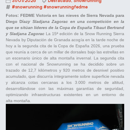
31/01/2026
Destacado
,
Snowrunning
#snowrunning #snowrunningfedme
Fotos: FEDME
Victoria en las nieves de Sierra Nevada para
Diego Díaz
y Sladjana Zagorac en una competición en la
que se sitúan líderes de la Copa de España Tibaut Bertrand
y Sladjana Zagorac
La 15ª edición de la Snow Running Sierra
Nevada by Diputación de Granada acogía en la tarde noche de
hoy a la segunda cita de la Copa de España 2026, una prueba
que reunía a cerca de un millar de dorsales bajo las estrellas en
un escenario único de alta montaña invernal. La segunda cita
con el nacional de Snowrunning se ha decidido sobre un
trazado de 12,7 kilómetros y 920 metros de desnivel positivo
acumulado, que discurría íntegramente sobre superficie nevada
y alcanza cotas cercanas a los 3.000 metros de altitud,
desarrollándose con las máximas garantías de seguridad,
optimizando infraestructuras existentes en un entorno de
alta montaña.