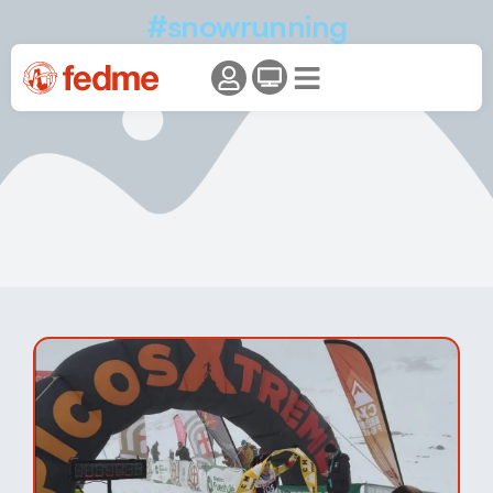
#snowrunning
#snowrunningfedme