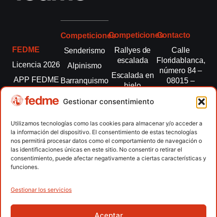
Competiciones
Contacto
Competiciones
FEDME
Rallyes de
Calle
Senderismo
escalada
Floridablanca,
Licencia 2026
Alpinismo
número 84 –
Escalada en
APP FEDME
Barranquismo
08015 –
hielo
Barcelona
Transparencia
Carreras por
Esquí de
Gestionar consentimiento
montaña
fedme@fedme.es
Fed.
montaña
autonómicas
Escalada
934 264 267
Utilizamos tecnologías como las cookies para almacenar y/o acceder a
Marcha
la información del dispositivo. El consentimiento de estas tecnologías
Clubes
Escalada
Nórdica
nos permitirá procesar datos como el comportamiento de navegación o
paralimpica
las identificaciones únicas en este sitio. No consentir o retirar el
Contacto
Raquetas de
consentimiento, puede afectar negativamente a ciertas características y
nieve
funciones.
Snowrunning
/ Skysnow
Gestionar los servicios
Aceptar
Copyright © 2026 Federación Española de Deportes de