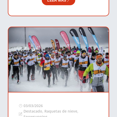
LEER MÁS
03/03/2026
Destacado
,
Raquetas de nieve
,
Snowrunning