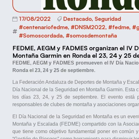
17/08/2022
Destacado
,
Seguridad
#centenariofedme
,
#DNSM2022
,
#fedme
,
#g
#Somoscordada
,
#somosdemontaña
FEDME, AEGM y FADMES organizan el IV Día
Montaña Garmin en Ronda el 23, 24 y 25 de
FEDME, AEGM y FADMES promueven el IV Día Nacion
Ronda el 23, 24 y 25 de septiembre.
La Federación Andaluza de Deportes de Montaña y Esca
Día Nacional de la Seguridad en Montaña Garmin. Esta c
los días 23, 24, y 25 de septiembre. El evento está 
responsables de clubes de montaña y asociaciones organ
El Día Nacional de la Seguridad en Montaña es un even
Montaña y Escalada (FEDME) compartido con la Asocia
que tiene como objetivo fundamental poner en común y 
“Gestión de Riesgos” como herramienta para disminuir los