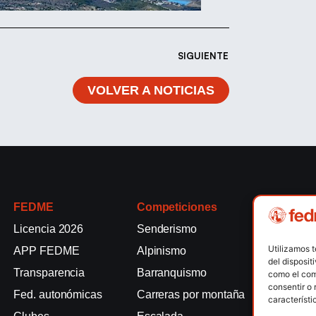
SIGUIENTE
VOLVER A NOTICIAS
FEDME
Competiciones
Competici
Licencia 2026
Senderismo
Rallyes de
Utilizamos 
APP FEDME
Alpinismo
Escalada e
del disposit
Transparencia
Barranquismo
Esquí de 
como el com
consentir o 
Fed. autonómicas
Carreras por montaña
Marcha Nó
característi