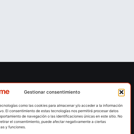
ones
Contacto
Gestionar consentimiento
 escalada
Calle Floridablanca, número 84 – 08015 –
Barcelona
tecnologías como las cookies para almacenar y/o acceder a la información
n hielo
ivo. El consentimiento de estas tecnologías nos permitirá procesar datos
fedme@fedme.es
montaña
portamiento de navegación o las identificaciones únicas en este sitio. No
934 264 267
retirar el consentimiento, puede afectar negativamente a ciertas
rdica
cas y funciones.