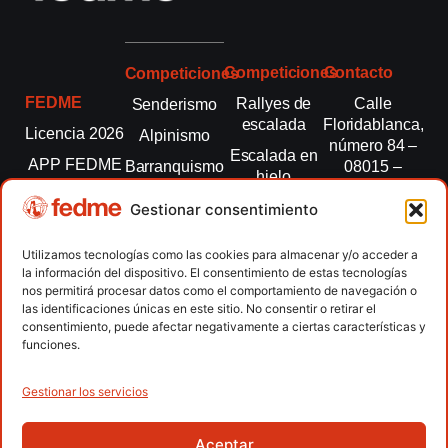
Competiciones
Contacto
Competiciones
FEDME
Rallyes de
Calle
Senderismo
escalada
Floridablanca,
Licencia 2026
Alpinismo
número 84 –
Escalada en
APP FEDME
Barranquismo
08015 –
hielo
Barcelona
Transparencia
Carreras por
Esquí de
Gestionar consentimiento
montaña
fedme@fedme.es
Fed.
montaña
autonómicas
Escalada
934 264 267
Utilizamos tecnologías como las cookies para almacenar y/o acceder a
Marcha
la información del dispositivo. El consentimiento de estas tecnologías
Clubes
Escalada
Nórdica
nos permitirá procesar datos como el comportamiento de navegación o
paralimpica
las identificaciones únicas en este sitio. No consentir o retirar el
Contacto
Raquetas de
consentimiento, puede afectar negativamente a ciertas características y
nieve
funciones.
Snowrunning
/ Skysnow
Gestionar los servicios
Aceptar
Copyright © 2026 Federación Española de Deportes de