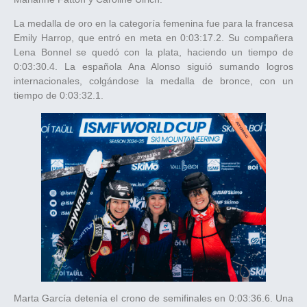
La medalla de oro en la categoría femenina fue para la francesa
Emily Harrop, que entró en meta en 0:03:17.2. Su compañera
Lena Bonnel se quedó con la plata, haciendo un tiempo de
0:03:30.4. La española Ana Alonso siguió sumando logros
internacionales, colgándose la medalla de bronce, con un
tiempo de 0:03:32.1.
Marta García detenía el crono de semifinales en 0:03:36.6. Una