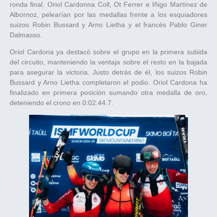
ronda final. Oriol Cardonna Coll, Ot Ferrer e Iñigo Martínez de
Albornoz, pelearían por las medallas frente a los esquiadores
suizos Robin Bussard y Arno Lietha y el francés Pablo Giner
Dalmasso.
Oriol Cardona ya destacó sobre el grupo en la primera subida
del circuito, manteniendo la ventaja sobre el resto en la bajada
para asegurar la victoria. Justo detrás de él, los suizos Robin
Bussard y Arno Lietha completaron el podio. Oriol Cardona ha
finalizado en primera posición sumando otra medalla de oro,
deteniendo el crono en 0:02:44.7.