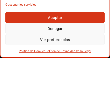
Gestionar los servicios
Aceptar
Denegar
Ver preferencias
Competiciones
Contacto
Competiciones
Política de Cookies
Política de Privacidad
Aviso Legal
FEDME
Rallyes de
Calle
Senderismo
escalada
Floridablanca,
Licencia 2026
Alpinismo
número 84 –
Escalada en
APP FEDME
Barranquismo
08015 –
hielo
Barcelona
Transparencia
Carreras por
Esquí de
montaña
fedme@fedme.es
Fed.
montaña
autonómicas
Escalada
934 264 267
Marcha
Clubes
Escalada
Nórdica
paralimpica
Contacto
Raquetas de