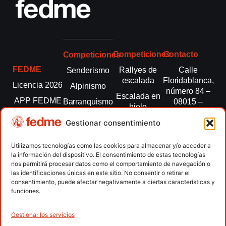
Competiciones
Contacto
Competiciones
FEDME
Rallyes de
Calle
Senderismo
escalada
Floridablanca,
Licencia 2026
Alpinismo
número 84 –
Escalada en
APP FEDME
Barranquismo
08015 –
hielo
Barcelona
Transparencia
Carreras por
Esquí de
Gestionar consentimiento
montaña
fedme@fedme.es
Fed.
montaña
autonómicas
Escalada
934 264 267
Utilizamos tecnologías como las cookies para almacenar y/o acceder a
Marcha
la información del dispositivo. El consentimiento de estas tecnologías
Clubes
Escalada
Nórdica
nos permitirá procesar datos como el comportamiento de navegación o
paralimpica
las identificaciones únicas en este sitio. No consentir o retirar el
Contacto
Raquetas de
consentimiento, puede afectar negativamente a ciertas características y
nieve
funciones.
Snowrunning
/ Skysnow
Gestionar los servicios