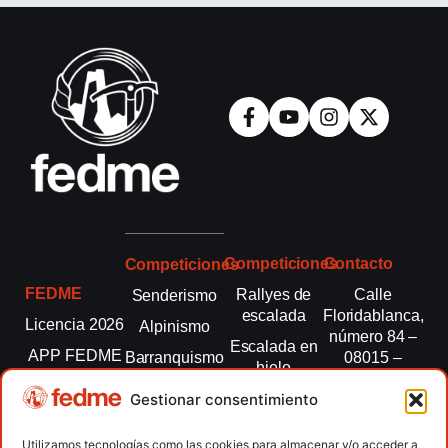
Competiciones
Contacto
Competiciones
FEDME
Rallyes de
Calle
Senderismo
escalada
Floridablanca,
Licencia 2026
Alpinismo
número 84 –
Escalada en
APP FEDME
Barranquismo
08015 –
hielo
Barcelona
Transparencia
Carreras por
Esquí de
Gestionar consentimiento
montaña
fedme@fedme.es
Fed.
montaña
autonómicas
Escalada
934 264 267
Utilizamos tecnologías como las cookies para almacenar y/o acceder a