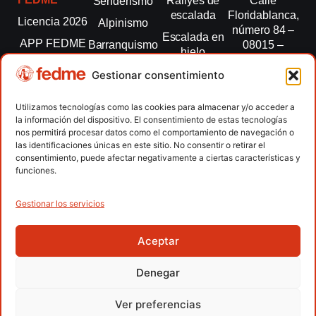
Rallyes de
Calle
Senderismo
escalada
Floridablanca,
Licencia 2026
Alpinismo
número 84 –
Escalada en
APP FEDME
Barranquismo
08015 –
hielo
Barcelona
Transparencia
Carreras por
Esquí de
Gestionar consentimiento
montaña
fedme@fedme.es
Fed.
montaña
autonómicas
Escalada
934 264 267
Utilizamos tecnologías como las cookies para almacenar y/o acceder a
Marcha
la información del dispositivo. El consentimiento de estas tecnologías
Clubes
Escalada
Nórdica
nos permitirá procesar datos como el comportamiento de navegación o
paralimpica
las identificaciones únicas en este sitio. No consentir o retirar el
Contacto
Raquetas de
consentimiento, puede afectar negativamente a ciertas características y
nieve
funciones.
Snowrunning
/ Skysnow
Gestionar los servicios
Aceptar
Copyright © 2026 Federación Española de Deportes de
Montaña y Escalada | Desarrollado por
TOOOLS
Denegar
Aviso Legal
Política de Cookies
Política de Privacidad
Ver preferencias
Política de Privacidad APP
Accesibilidad