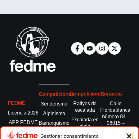
Competiciones
Contacto
Competiciones
FEDME
Rallyes de
Calle
Senderismo
escalada
Floridablanca,
Licencia 2026
Alpinismo
número 84 –
Escalada en
APP FEDME
Barranquismo
08015 –
hielo
Barcelona
Transparencia
Carreras por
Esquí de
Gestionar consentimiento