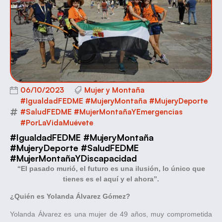
06/10/2023
Mujer y Montaña
#IgualdadFEDME #MujeryMontaña #MujeryDeporte
#SaludFEDME #MujerMontañaYEmergencias
#PorLaVidaMuévete
#IgualdadFEDME #MujeryMontaña
#MujeryDeporte #SaludFEDME
#MujerMontañaYDiscapacidad
“El pasado murió, el futuro es una ilusión, lo único que
tienes es el aquí y el ahora”.
¿Quién es Yolanda Álvarez Gómez?
Yolanda Álvarez es una mujer de 49 años, muy comprometida