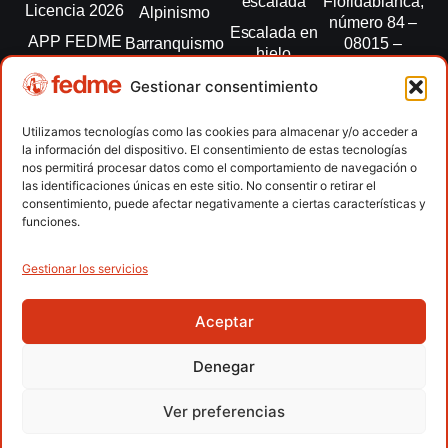
escalada
Floridablanca,
Licencia 2026
Alpinismo
número 84 –
Escalada en
APP FEDME
Barranquismo
08015 –
hielo
Barcelona
Transparencia
Carreras por
Esquí de
Gestionar consentimiento
montaña
fedme@fedme.es
Fed.
montaña
autonómicas
Escalada
934 264 267
Utilizamos tecnologías como las cookies para almacenar y/o acceder a
Marcha
la información del dispositivo. El consentimiento de estas tecnologías
Clubes
Escalada
Nórdica
nos permitirá procesar datos como el comportamiento de navegación o
paralimpica
las identificaciones únicas en este sitio. No consentir o retirar el
Contacto
Raquetas de
consentimiento, puede afectar negativamente a ciertas características y
nieve
funciones.
Snowrunning
/ Skysnow
Gestionar los servicios
Aceptar
Copyright © 2026 Federación Española de Deportes de
Montaña y Escalada | Desarrollado por
TOOOLS
Denegar
Aviso Legal
Política de Cookies
Política de Privacidad
Ver preferencias
Política de Privacidad APP
Accesibilidad