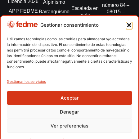
Licencia 2026
Alpinismo
número 84 –
Escalada en
APP FEDME
Barranquismo
08015 –
hielo
Barcelona
Transparencia
Carreras por
Esquí de
Gestionar consentimiento
montaña
fedme@fedme.es
Fed.
montaña
autonómicas
Escalada
934 264 267
Utilizamos tecnologías como las cookies para almacenar y/o acceder a
Marcha
la información del dispositivo. El consentimiento de estas tecnologías
Clubes
Escalada
Nórdica
nos permitirá procesar datos como el comportamiento de navegación o
paralimpica
las identificaciones únicas en este sitio. No consentir o retirar el
Contacto
Raquetas de
consentimiento, puede afectar negativamente a ciertas características y
nieve
funciones.
Snowrunning
/ Skysnow
Gestionar los servicios
Aceptar
Copyright © 2026 Federación Española de Deportes de
Montaña y Escalada | Desarrollado por
TOOOLS
Denegar
Aviso Legal
Política de Cookies
Política de Privacidad
Ver preferencias
Política de Privacidad APP
Accesibilidad