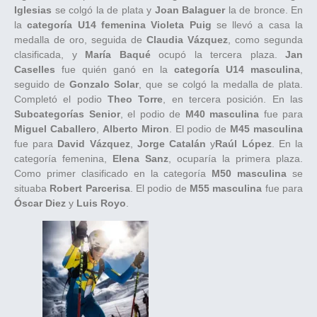
Iglesias
se colgó la de plata y
Joan Balaguer
la de bronce. En
la
categoría U14 femenina
Violeta Puig
se llevó a casa la
medalla de oro, seguida de
Claudia Vázquez
, como segunda
clasificada, y
María Baqué
ocupó la tercera plaza.
Jan
Caselles
fue quién ganó en la
categoría U14 masculina
,
seguido de
Gonzalo Solar
, que se colgó la medalla de plata.
Completó el podio
Theo Torre
, en tercera posición. En las
Subcategorías Senior
, el podio de
M40 masculina
fue para
Miguel Caballero
,
Alberto Miron
. El podio de
M45 masculina
fue para
David Vázquez
,
Jorge Catalán
y
Raúl López
. En la
categoría femenina,
Elena Sanz
, ocuparía la primera plaza.
Como primer clasificado en la categoría
M50 masculina
se
situaba
Robert Parcerisa
. El podio de
M55 masculina
fue para
Óscar Diez
y
Luis Royo
.