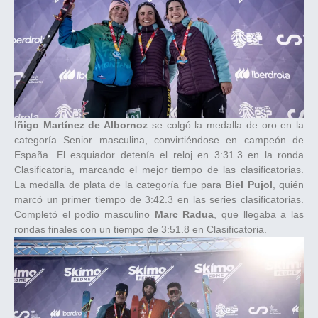
Iñigo Martínez de Albornoz
se colgó la medalla de oro en la
categoría Senior masculina, convirtiéndose en campeón de
España. El esquiador detenía el reloj en 3:31.3 en la ronda
Clasificatoria, marcando el mejor tiempo de las clasificatorias.
La medalla de plata de la categoría fue para
Biel Pujol
, quién
marcó un primer tiempo de 3:42.3 en las series clasificatorias.
Completó el podio masculino
Marc Radua
, que llegaba a las
rondas finales con un tiempo de 3:51.8 en Clasificatoria.