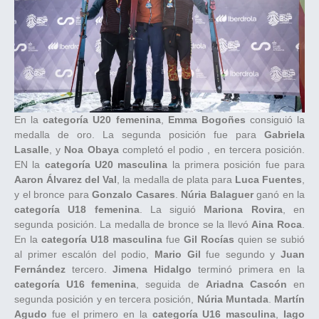
En la
categoría U20 femenina
,
Emma Bogoñes
consiguió la
medalla de oro. La segunda posición fue para
Gabriela
Lasalle
, y
Noa Obaya
completó el podio , en tercera posición.
EN la
categoría U20 masculina
la primera posición fue para
Aaron Álvarez del Val
, la medalla de plata para
Luca Fuentes
,
y el bronce para
Gonzalo Casares
.
Núria Balaguer
ganó en la
categoría U18 femenina
. La siguió
Mariona Rovira
, en
segunda posición. La medalla de bronce se la llevó
Aina Roca
.
En la
categoría U18 masculina
fue
Gil Rocías
quien se subió
al primer escalón del podio,
Mario Gil
fue segundo y
Juan
Fernández
tercero.
Jimena Hidalgo
terminó primera en la
categoría U16 femenina
, seguida de
Ariadna Cascón
en
segunda posición y en tercera posición,
Núria Muntada
.
Martín
Agudo
fue el primero en la
categoría U16 masculina
,
Iago