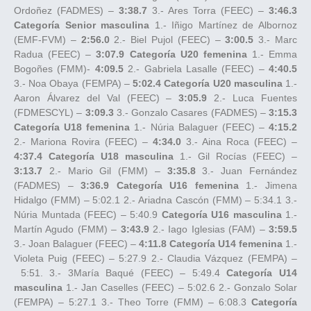
Ordoñez (FADMES) –
3:38.7
3.- Ares Torra (FEEC) –
3:46.3
Categoría Senior masculina
1.- Iñigo Martínez de Albornoz
(EMF-FVM) –
2:56.0
2.- Biel Pujol (FEEC) –
3:00.5
3.- Marc
Radua (FEEC) –
3:07.9
Categoría U20 femenina
1.- Emma
Bogoñes (FMM)-
4:09.5
2.- Gabriela Lasalle (FEEC) –
4:40.5
3.- Noa Obaya (FEMPA) –
5:02.4
Categoría U20 masculina
1.-
Aaron Álvarez del Val (FEEC) –
3:05.9
2.- Luca Fuentes
(FDMESCYL) –
3:09.3
3.- Gonzalo Casares (FADMES) –
3:15.3
Categoría U18 femenina
1.- Núria Balaguer (FEEC) –
4:15.2
2.- Mariona Rovira (FEEC) –
4:34.0
3.- Aina Roca (FEEC) –
4:37.4
Categoría U18 masculina
1.- Gil Rocías (FEEC) –
3:13.7
2.- Mario Gil (FMM) –
3:35.8
3.- Juan Fernández
(FADMES) –
3:36.9
Categoría U16 femenina
1.- Jimena
Hidalgo (FMM) – 5:02.1 2.- Ariadna Cascón (FMM) – 5:34.1 3.-
Núria Muntada (FEEC) – 5:40.9
Categoría U16 masculina
1.-
Martín Agudo (FMM) –
3:43.9
2.- Iago Iglesias (FAM) –
3:59.5
3.- Joan Balaguer (FEEC) –
4:11.8
Categoría U14 femenina
1.-
Violeta Puig (FEEC) – 5:27.9 2.- Claudia Vázquez (FEMPA) –
5:51. 3.- 3María Baqué (FEEC) – 5:49.4
Categoría U14
masculina
1.- Jan Caselles (FEEC) – 5:02.6 2.- Gonzalo Solar
(FEMPA) – 5:27.1 3.- Theo Torre (FMM) – 6:08.3
Categoría