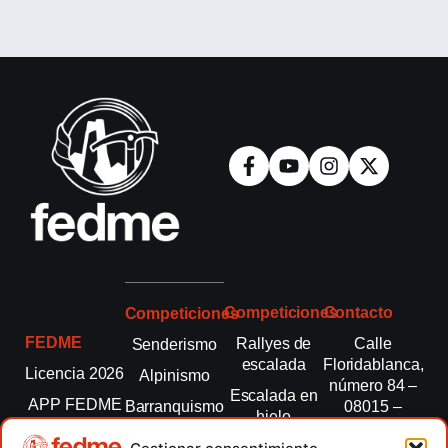
Competiciones
Contacto
Competiciones
FEDME
Rallyes de
Calle
Senderismo
escalada
Floridablanca,
Licencia 2026
Alpinismo
número 84 –
Escalada en
APP FEDME
Barranquismo
08015 –
hielo
Barcelona
Transparencia
Carreras por
Esquí de