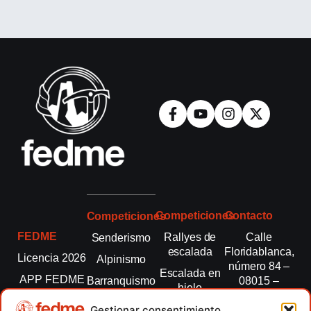
Competiciones
Contacto
Competiciones
FEDME
Rallyes de
Calle
Senderismo
escalada
Floridablanca,
Licencia 2026
Alpinismo
número 84 –
Escalada en
APP FEDME
Barranquismo
08015 –
hielo
Barcelona
Transparencia
Carreras por
Esquí de
Gestionar consentimiento