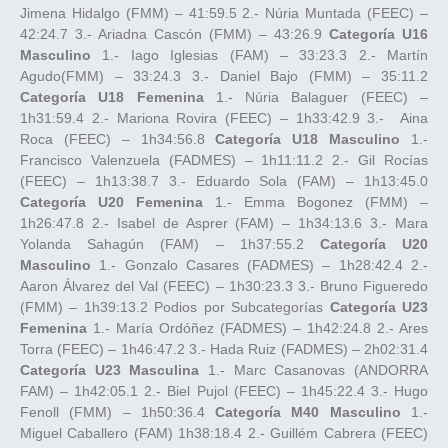
Jimena Hidalgo (FMM) – 41:59.5 2.- Núria Muntada (FEEC) –
42:24.7 3.- Ariadna Cascón (FMM) – 43:26.9
Categoría U16
Masculino
1.- Iago Iglesias (FAM) – 33:23.3 2.- Martín
Agudo(FMM) – 33:24.3 3.- Daniel Bajo (FMM) – 35:11.2
Categoría U18 Femenina
1.- Núria Balaguer (FEEC) –
1h31:59.4 2.- Mariona Rovira (FEEC) – 1h33:42.9 3.- Aina
Roca (FEEC) – 1h34:56.8
Categoría U18 Masculino
1.-
Francisco Valenzuela (FADMES) – 1h11:11.2 2.- Gil Rocías
(FEEC) – 1h13:38.7 3.- Eduardo Sola (FAM) – 1h13:45.0
Categoría U20 Femenina
1.- Emma Bogonez (FMM) –
1h26:47.8 2.- Isabel de Asprer (FAM) – 1h34:13.6 3.- Mara
Yolanda Sahagún (FAM) – 1h37:55.2
Categoría U20
Masculino
1.- Gonzalo Casares (FADMES) – 1h28:42.4 2.-
Aaron Álvarez del Val (FEEC) – 1h30:23.3 3.- Bruno Figueredo
(FMM) – 1h39:13.2 Podios por Subcategorías
Categoría U23
Femenina
1.- María Ordóñez (FADMES) – 1h42:24.8 2.- Ares
Torra (FEEC) – 1h46:47.2 3.- Hada Ruiz (FADMES) – 2h02:31.4
Categoría U23 Masculina
1.- Marc Casanovas (ANDORRA
FAM) – 1h42:05.1 2.- Biel Pujol (FEEC) – 1h45:22.4 3.- Hugo
Fenoll (FMM) – 1h50:36.4
Categoría M40 Masculino
1.-
Miguel Caballero (FAM) 1h38:18.4 2.- Guillém Cabrera (FEEC)