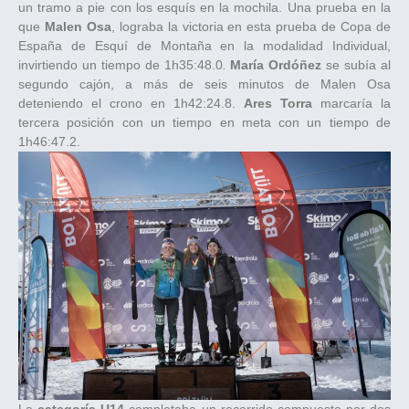
un tramo a pie con los esquís en la mochila. Una prueba en la
que
Malen Osa
, lograba la victoria en esta prueba de Copa de
España de Esquí de Montaña en la modalidad Individual,
invirtiendo un tiempo de 1h35:48.0
.
María Ordóñez
se subía al
segundo cajón, a más de seis minutos de Malen Osa
deteniendo el crono en 1h42:24.8.
Ares Torra
marcaría la
tercera posición con un tiempo en meta con un tiempo de
1h46:47.2.
La
categoría U14
completaba un recorrido compuesto por dos