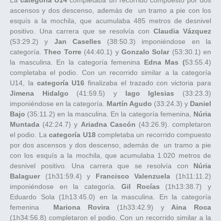
ascensos y dos descenso, además de un tramo a pie con los
esquís a la mochila, que acumulaba 485 metros de desnivel
positivo. Una carrera que se resolvía con
Claudia Vázquez
(53:29.2) y
Jan Caselles
(38:50.3) imponiéndose en la
categoría.
Theo Torre
(44:40.1) y
Gonzalo Solar
(53:30.1) en
la masculina. En la categoría femenina
Edna Mas (
53:55.4)
completaba el podio. Con un recorrido similar a la categoría
U14, la
categoría U16
finalizaba el trazado con victoria para
Jimena Hidalgo
(41:59.5) y
Iago Iglesias
(33:23.3)
imponiéndose en la categoría.
Martín Agudo
(33:24.3) y
Daniel
Bajo
(35:11.2) en la masculina. En la categoría femenina,
Núria
Muntada
(42:24.7) y
Ariadna Cascón
(43:26.9). completaron
el podio. La
categoría U18
completaba un recorrido compuesto
por dos ascensos y dos descenso, además de un tramo a pie
con los esquís a la mochila, que acumulaba 1.020 metros de
desnivel positivo. Una carrera que se resolvía con
Núria
Balaguer
(1h31:59.4) y
Francisco Valenzuela
(1h11:11.2)
imponiéndose en la categoría.
Gil Rocías
(1h13:38.7) y
Eduardo Sola (1h13:45.0) en la masculina. En la categoría
femenina
Mariona Rovira
(1h33:42.9) y
Aina Roca
(1h34:56.8) completaron el podio. Con un recorrido similar a la