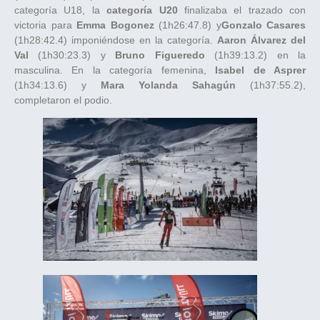
categoría U18, la
categoría U20
finalizaba el trazado con
victoria para
Emma Bogonez
(1h26:47.8) y
Gonzalo Casares
(1h28:42.4) imponiéndose en la categoría.
Aaron Álvarez del
Val
(1h30:23.3) y
Bruno Figueredo
(1h39:13.2) en la
masculina. En la categoría femenina,
Isabel de Asprer
(1h34:13.6) y
Mara Yolanda Sahagún
(1h37:55.2),
completaron el podio.