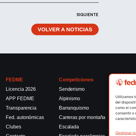
SIGUIENTE
VOLVER A NOTICIAS
FEDME
Competiciones
Competici
Licencia 2026
Senderismo
Rallyes de
Utilizamos 
APP FEDME
Alpinismo
Escalada e
del disposit
como el com
Transparencia
Barranquismo
Esquí de 
consentir o 
Fed. autonómicas
Carreras por montaña
Marcha Nó
característi
Clubes
Escalada
Raquetas d
Gestionar lo