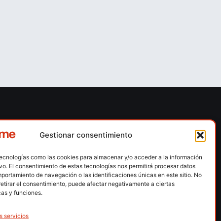
ones
Contacto
Gestionar consentimiento
 escalada
Calle Floridablanca, número 84 – 08015 –
Barcelona
tecnologías como las cookies para almacenar y/o acceder a la información
n hielo
ivo. El consentimiento de estas tecnologías nos permitirá procesar datos
fedme@fedme.es
portamiento de navegación o las identificaciones únicas en este sitio. No
montaña
retirar el consentimiento, puede afectar negativamente a ciertas
934 264 267
rdica
cas y funciones.
e nieve
s servicios