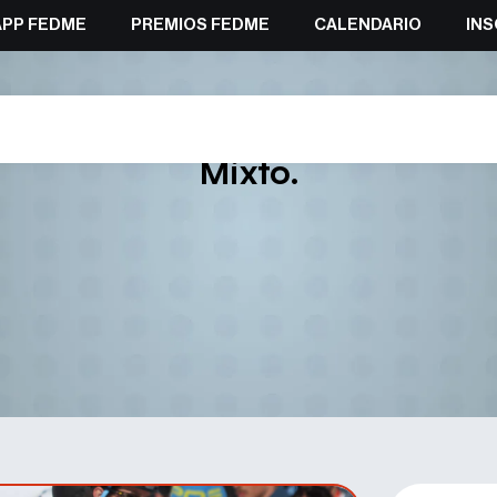
APP FEDME
PREMIOS FEDME
CALENDARIO
INS
y Marta García, cuartos la fina
Mixto.