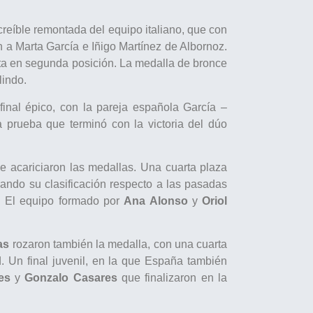
creíble remontada del equipo italiano, que con
a Marta García e Iñigo Martínez de Albornoz.
eta en segunda posición. La medalla de bronce
lindo.
nal épico, con la pareja española García –
 prueba que terminó con la victoria del dúo
e acariciaron las medallas. Una cuarta plaza
rando su clasificación respecto a las pasadas
. El equipo formado por
Ana Alonso
y
Oriol
as
rozaron también la medalla, con una cuarta
d. Un final juvenil, en la que España también
es
y
Gonzalo Casares
que finalizaron en la