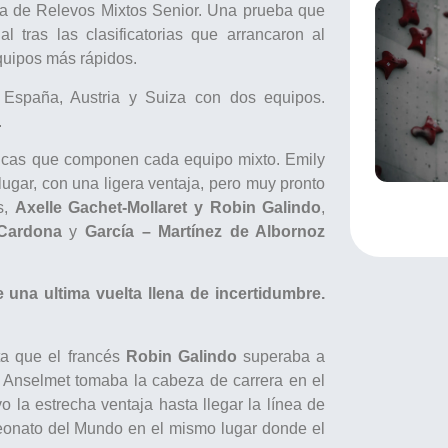
eba de Relevos Mixtos Senior. Una prueba que
l tras las clasificatorias que arrancaron al
quipos más rápidos.
a, España, Austria y Suiza con dos equipos.
.
s chicas que componen cada equipo mixto. Emily
lugar, con una ligera ventaja, pero muy pronto
s,
Axelle Gachet-Mollaret y Robin Galindo
,
Cardona
y
García – Martínez de Albornoz
e una ultima vuelta llena de incertidumbre.
a que el francés
Robin Galindo
superaba a
. Anselmet tomaba la cabeza de carrera en el
o la estrecha ventaja hasta llegar la línea de
eonato del Mundo en el mismo lugar donde el