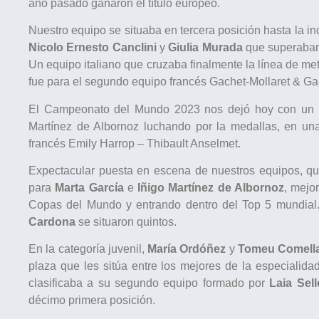
año pasado ganaron el título europeo.
Nuestro equipo se situaba en tercera posición hasta la in
Nicolo Ernesto Canclini
y
Giulia Murada
que superaban 
Un equipo italiano que cruzaba finalmente la línea de m
fue para el segundo equipo francés Gachet-Mollaret & Ga
El Campeonato del Mundo 2023 nos dejó hoy con un fi
Martínez de Albornoz luchando por la medallas, en una
francés Emily Harrop – Thibault Anselmet.
Expectacular puesta en escena de nuestros equipos, qu
para
Marta García
e
Iñigo Martínez de Albornoz
, mejo
Copas del Mundo y entrando dentro del Top 5 mundial
Cardona
se situaron quintos.
En la categoría juvenil,
María Ordóñez
y
Tomeu Comell
plaza que les sitúa entre los mejores de la especialida
clasificaba a su segundo equipo formado por
Laia Sell
décimo primera posición.