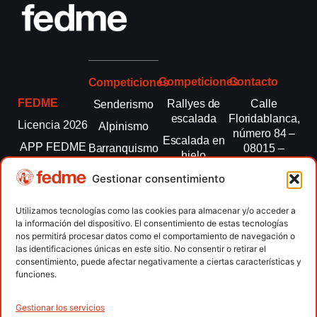
Competiciones
Contacto
Competiciones
FEDME
Rallyes de
Calle
Senderismo
escalada
Floridablanca,
Licencia 2026
Alpinismo
número 84 –
Escalada en
APP FEDME
Barranquismo
08015 –
hielo
Barcelona
Transparencia
Carreras por
Esquí de
Gestionar consentimiento
montaña
fedme@fedme.es
Fed.
montaña
autonómicas
Escalada
934 264 267
Utilizamos tecnologías como las cookies para almacenar y/o acceder a
Marcha
la información del dispositivo. El consentimiento de estas tecnologías
Clubes
Escalada
Nórdica
nos permitirá procesar datos como el comportamiento de navegación o
paralimpica
las identificaciones únicas en este sitio. No consentir o retirar el
Contacto
Raquetas de
consentimiento, puede afectar negativamente a ciertas características y
nieve
funciones.
Snowrunning
/ Skysnow
Gestionar los servicios