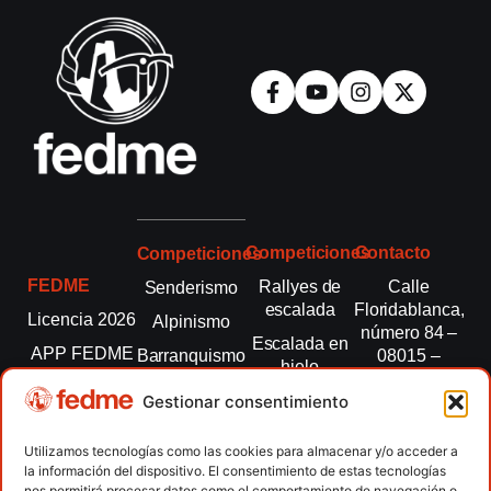
Competiciones
Contacto
Competiciones
FEDME
Rallyes de
Calle
Senderismo
escalada
Floridablanca,
Licencia 2026
Alpinismo
número 84 –
Escalada en
APP FEDME
Barranquismo
08015 –
hielo
Barcelona
Transparencia
Carreras por
Esquí de
Gestionar consentimiento
montaña
fedme@fedme.es
Fed.
montaña
autonómicas
Escalada
934 264 267
Utilizamos tecnologías como las cookies para almacenar y/o acceder a
Marcha
la información del dispositivo. El consentimiento de estas tecnologías
Clubes
Escalada
Nórdica
nos permitirá procesar datos como el comportamiento de navegación o