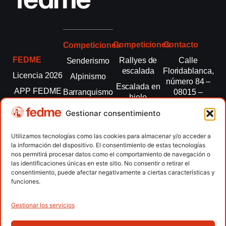
Competiciones
Contacto
Competiciones
FEDME
Rallyes de
Calle
Senderismo
escalada
Floridablanca,
Licencia 2026
Alpinismo
número 84 –
Escalada en
APP FEDME
Barranquismo
08015 –
hielo
Barcelona
Transparencia
Carreras por
Esquí de
Gestionar consentimiento
montaña
fedme@fedme.es
Fed.
montaña
autonómicas
Escalada
934 264 267
Utilizamos tecnologías como las cookies para almacenar y/o acceder a
Marcha
la información del dispositivo. El consentimiento de estas tecnologías
Clubes
Escalada
Nórdica
nos permitirá procesar datos como el comportamiento de navegación o
paralimpica
las identificaciones únicas en este sitio. No consentir o retirar el
Contacto
Raquetas de
consentimiento, puede afectar negativamente a ciertas características y
nieve
funciones.
Snowrunning
/ Skysnow
Gestionar los servicios