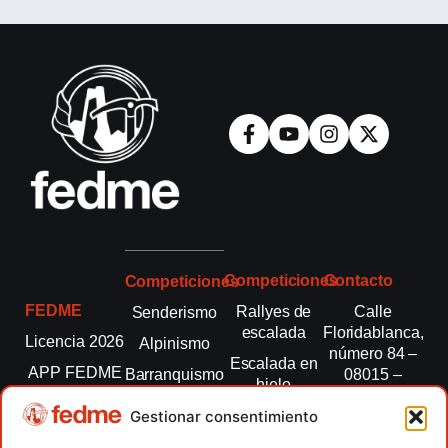
Competiciones
Contacto
Competiciones
FEDME
Rallyes de
Calle
Senderismo
escalada
Floridablanca,
Licencia 2026
Alpinismo
número 84 –
Escalada en
APP FEDME
Barranquismo
08015 –
hielo
Barcelona
Transparencia
Carreras por
Esquí de
Gestionar consentimiento
montaña
fedme@fedme.es
Fed.
montaña