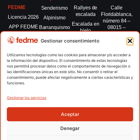
FEDME
Rallyes de
Calle
Senderismo
escalada
Floridablanca,
Licencia 2026
Alpinismo
número 84 –
Escalada en
APP FEDME
Barranquismo
08015 –
hielo
Barcelona
Transparencia
Carreras por
Esquí de
Gestionar consentimiento
montaña
fedme@fedme.es
Fed.
montaña
autonómicas
Escalada
934 264 267
Utilizamos tecnologías como las cookies para almacenar y/o acceder a
Marcha
la información del dispositivo. El consentimiento de estas tecnologías
Clubes
Escalada
Nórdica
nos permitirá procesar datos como el comportamiento de navegación o
paralimpica
las identificaciones únicas en este sitio. No consentir o retirar el
Contacto
Raquetas de
consentimiento, puede afectar negativamente a ciertas características y
nieve
funciones.
Snowrunning
/ Skysnow
Gestionar los servicios
Aceptar
Copyright © 2026 Federación Española de Deportes de
Montaña y Escalada | Desarrollado por
TOOOLS
Denegar
Aviso Legal
Política de Cookies
Política de Privacidad