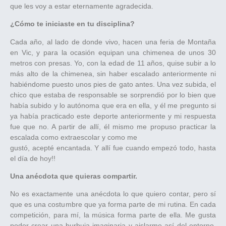
que les voy a estar eternamente agradecida.
¿Cómo te iniciaste en tu disciplina?
Cada año, al lado de donde vivo, hacen una feria de Montaña
en Vic, y para la ocasión equipan una chimenea de unos 30
metros con presas. Yo, con la edad de 11 años, quise subir a lo
más alto de la chimenea, sin haber escalado anteriormente ni
habiéndome puesto unos pies de gato antes. Una vez subida, el
chico que estaba de responsable se sorprendió por lo bien que
había subido y lo autónoma que era en ella, y él me pregunto si
ya había practicado este deporte anteriormente y mi respuesta
fue que no. A partir de allí, él mismo me propuso practicar la
escalada como extraescolar y como me
gustó, acepté encantada. Y allí fue cuando empezó todo, hasta
el día de hoy!!
Una anécdota que quieras compartir.
No es exactamente una anécdota lo que quiero contar, pero sí
que es una costumbre que ya forma parte de mi rutina. En cada
competición, para mí, la música forma parte de ella. Me gusta
poder crear una burbuja imaginaria y aislarme así del entorno.