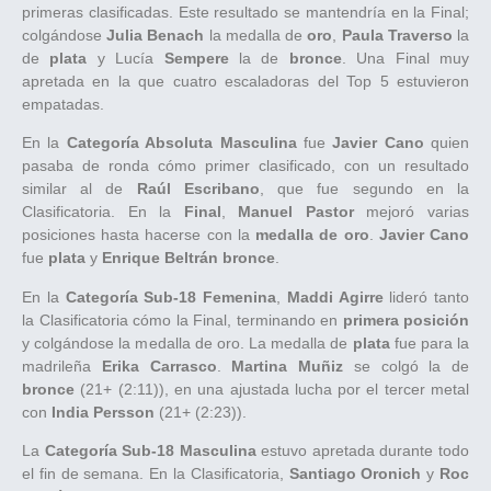
primeras clasificadas. Este resultado se mantendría en la Final;
colgándose
Julia Benach
la medalla de
oro
,
Paula Traverso
la
de
plata
y Lucía
Sempere
la de
bronce
. Una Final muy
apretada en la que cuatro escaladoras del Top 5 estuvieron
empatadas.
En la
Categoría Absoluta Masculina
fue
Javier Cano
quien
pasaba de ronda cómo primer clasificado, con un resultado
similar al de
Raúl Escribano
, que fue segundo en la
Clasificatoria. En la
Final
,
Manuel Pastor
mejoró varias
posiciones hasta hacerse con la
medalla de oro
.
Javier Cano
fue
plata
y
Enrique Beltrán bronce
.
En la
Categoría Sub-18 Femenina
,
Maddi Agirre
lideró tanto
la Clasificatoria cómo la Final, terminando en
primera posición
y colgándose la medalla de oro. La medalla de
plata
fue para la
madrileña
Erika Carrasco
.
Martina Muñiz
se colgó la de
bronce
(21+ (2:11)), en una ajustada lucha por el tercer metal
con
India Persson
(21+ (2:23)).
La
Categoría Sub-18 Masculina
estuvo apretada durante todo
el fin de semana. En la Clasificatoria,
Santiago Oronich
y
Roc