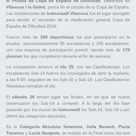
III Prueba de Copa de España de Dificultad
, celebrada en
Vilanova i la Geltrú
, ponía fin al circuito de la Copa de España.
Las instalaciones de
Indoorwall Vilanova
fue el lugar escogido
para decidir el vencedor de la clasificación general Copa de
España de Dificultad 2024.
Fueron más de
200 deportistas
los que participaron en la
prueba, aproximadamente 95 escaladoras y 105 escaladores,
con una mayoría de participación juvenil, siendo mas de
170
jóvenes
los que compitieron durante el fin de semana.
La competición arrancó el
día 25
, con las Clasificatorias. Los
escaladores Sub-14 fueron los encargados de abrir la mañana,
a las 8:00, seguidos de los Sub-16 y Sub-18. Las Clasificatorias
Absolutas cerraban el día.
El
sábado 26
tenían lugar las finales, en las que de nuevo
comenzaron los Sub-14 a competir. A lo largo del día iban
pasando por los muros de
Indoorwall
los Sub-16, Sub-18 y por
último las categorías absolutas.
En la
Categoría Absoluta femenina
,
Julia Benach
,
Paula
Traverso
y
Lucía Sempere
, se metían en la Final cómo las tres