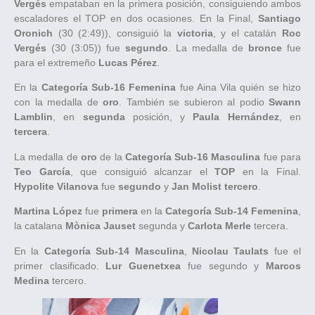
Vergés
empataban en la primera posición, consiguiendo ambos
escaladores el TOP en dos ocasiones. En la Final,
Santiago
Oronich
(30 (2:49)), consiguió la
victoria
, y el catalán
Roc
Vergés
(30 (3:05)) fue
segundo
. La medalla de
bronce
fue
para el extremeño
Lucas Pérez
.
En la
Categoría Sub-16
Femenina
fue Aina Vila quién se hizo
con la medalla de
oro
. También se subieron al podio
Swann
Lamblin
, en
segunda
posición, y
Paula Hernández
, en
tercera
.
La medalla de
oro
de la
Categoría Sub-16 Masculina
fue para
Teo García
, que consiguió alcanzar el
TOP
en la Final.
Hypolite Vilanova
fue
segundo
y
Jan Molist tercero
.
Martina López
fue
primera
en la
Categoría Sub-14 Femenina
,
la catalana
Mònica Jauset
segunda y
Carlota Merle
tercera.
En la
Categoría Sub-14 Masculina
,
Nicolau Taulats
fue el
primer clasificado.
Lur Guenetxea
fue segundo y
Marcos
Medina
tercero.