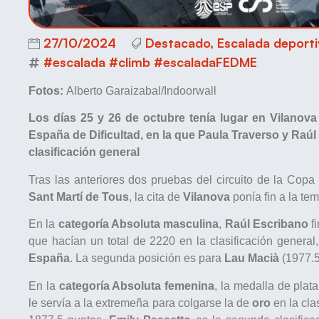
27/10/2024
Destacado
,
Escalada deport
#escalada #climb #escaladaFEDME
Fotos:
Alberto Garaizabal/Indoorwall
Los días 25 y 26 de octubre tenía lugar en Vilanova 
España de Dificultad, en la que Paula Traverso y Ra
clasificación general
Tras las anteriores dos pruebas del circuito de la Co
Sant Martí de Tous
, la cita de
Vilanova
ponía fin a la te
En la
categoría Absoluta masculina
,
Raúl Escribano
f
que hacían un total de 2220 en la clasificación general
España
. La segunda posición es para
Lau Macià
(1977.5
En la
categoría Absoluta femenina
, la medalla de pla
le servía a la extremeña para colgarse la de
oro
en la cla