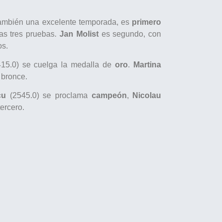
también una excelente temporada, es
primero
as tres pruebas.
Jan Molist
es segundo, con
os.
415.0) se cuelga la medalla de
oro
.
Martina
 bronce.
icu
(2545.0) se proclama
campeón
,
Nicolau
ercero.