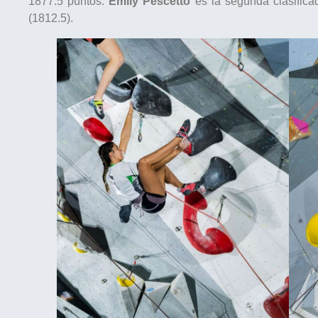
1877.5 puntos.
Emily Pescetto
es la segunda clasifica
(1812.5).