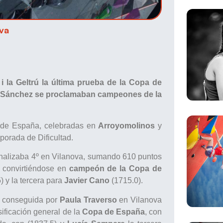
iva
i la Geltrú la última prueba de la Copa de
úl Sánchez se proclamaban campeones de la
pa de España, celebradas en
Arroyomolinos
y
mporada de Dificultad.
inalizaba 4º en Vilanova, sumando 610 puntos
, convirtiéndose en
campeón de la Copa de
) y la tercera para
Javier Cano
(1715.0).
ta conseguida por
Paula Traverso
en Vilanova
sificación general de la
Copa de España
, con