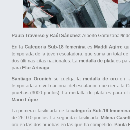
Paula Traverso y Raúl Sánchez
: Alberto Garaizabal/Ind
En la
Categoría Sub-18 femenina
es
Maddi Agirre
qui
temporada de la joven escaladora, que suma un total de 
dos últimas citas nacionales. La
medalla de plata
es par
para
Elur Arteaga
.
Santiago Oronich
se cuelga la
medalla de oro
en 
temporada a nivel nacional del escalador, que cierra la 
pruebas (3000 puntos). La medalla de plata es para e
Mario López
.
La primera clasificada de la
categoría Sub-16 femenin
de 2610.0 puntos. La segunda clasificada,
Milena Caset
oro en las dos pruebas en las que ha competido.
Paula 