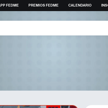
APP FEDME
PREMIOS FEDME
CALENDARIO
INS
ribano campeones de la Copa de