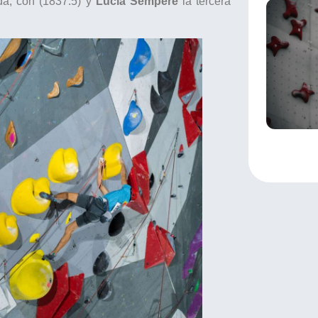
da, con (1837.5) y
Lucía Sempere
la tercera