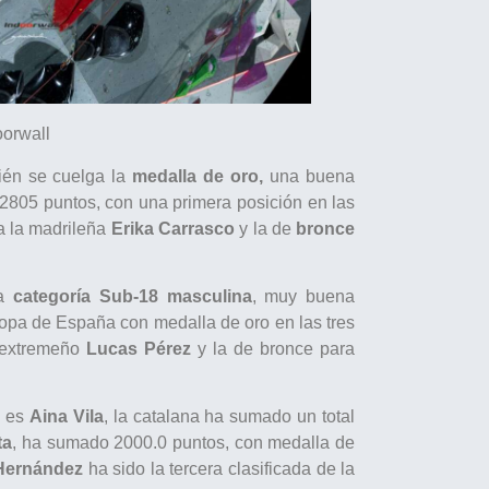
oorwall
én se cuelga la
medalla de oro,
una buena
2805 puntos, con una primera posición en las
a la madrileña
Erika Carrasco
y la de
bronce
la
categoría Sub-18 masculina
, muy buena
Copa de España con medalla de oro en las tres
l extremeño
Lucas Pérez
y la de bronce para
a
es
Aina Vila
, la catalana ha sumado un total
ta
, ha sumado 2000.0 puntos, con medalla de
Hernández
ha sido la tercera clasificada de la