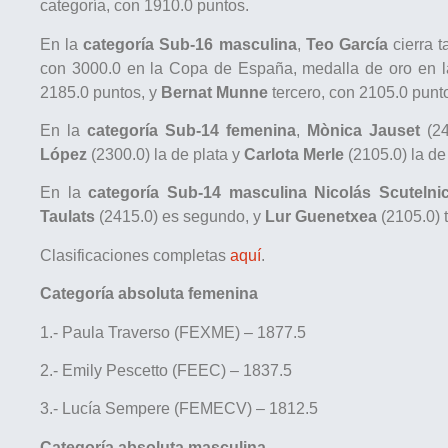
categoría, con 1910.0 puntos.
En la
categoría Sub-16 masculina
,
Teo García
cierra 
con 3000.0 en la Copa de España, medalla de oro en l
2185.0 puntos, y
Bernat Munne
tercero, con 2105.0 punt
En la
categoría Sub-14 femenina
,
Mònica Jauset
(2
López
(2300.0) la de plata y
Carlota Merle
(2105.0) la de
En la
categoría Sub-14 masculina
Nicolás Scuteln
Taulats
(2415.0) es segundo, y
Lur Guenetxea
(2105.0) t
Clasificaciones completas
aquí
.
Categoría absoluta femenina
1.- Paula Traverso (FEXME) – 1877.5
2.- Emily Pescetto (FEEC) – 1837.5
3.- Lucía Sempere (FEMECV) – 1812.5
Categoría absoluta masculina