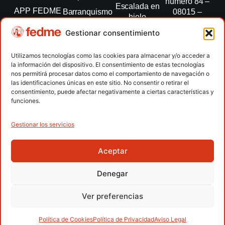
número 84 –
Escalada en
APP FEDME
Barranquismo
08015 –
hielo
Barcelona
Transparencia
Carreras por
Esquí de
Gestionar consentimiento
montaña
fedme@fedme.es
Fed.
montaña
autonómicas
Escalada
934 264 267
Utilizamos tecnologías como las cookies para almacenar y/o acceder a
Marcha
la información del dispositivo. El consentimiento de estas tecnologías
Clubes
Escalada
Nórdica
nos permitirá procesar datos como el comportamiento de navegación o
paralimpica
las identificaciones únicas en este sitio. No consentir o retirar el
Contacto
Raquetas de
consentimiento, puede afectar negativamente a ciertas características y
nieve
funciones.
Snowrunning
/ Skysnow
Gestionar los servicios
Aceptar
Copyright © 2026 Federación Española de Deportes de
Montaña y Escalada | Desarrollado por
TOOOLS
Denegar
Aviso Legal
Política de Cookies
Política de Privacidad
Ver preferencias
Política de Privacidad APP
Accesibilidad
Política de Cookies
Política de Privacidad
Aviso Legal