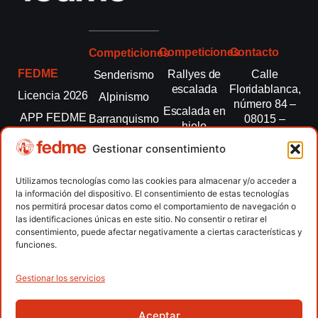
Competiciones
Contacto
Competiciones
FEDME
Rallyes de
Calle
Senderismo
escalada
Floridablanca,
Licencia 2026
Alpinismo
número 84 –
Escalada en
APP FEDME
Barranquismo
08015 –
hielo
Barcelona
Transparencia
Carreras por
Esquí de
Gestionar consentimiento
montaña
fedme@fedme.es
Fed.
montaña
autonómicas
Escalada
934 264 267
Utilizamos tecnologías como las cookies para almacenar y/o acceder a
Marcha
la información del dispositivo. El consentimiento de estas tecnologías
Clubes
Escalada
Nórdica
nos permitirá procesar datos como el comportamiento de navegación o
paralimpica
las identificaciones únicas en este sitio. No consentir o retirar el
Contacto
Raquetas de
consentimiento, puede afectar negativamente a ciertas características y
nieve
funciones.
Snowrunning
/ Skysnow
Gestionar los servicios
Aceptar
Copyright © 2026 Federación Española de Deportes de