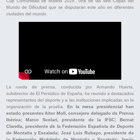
Cup Comunidad de Madrid 2025’, una de las seis Copas del
Mundo de Dificultad que se disputarán este año en diferentes
ciudades del mundo.
La rueda de prensa, conducida por Armando Huerta,
subdirector de El Periódico de España, ha reunido a destacados
representantes del deporte y a las instituciones implicadas en la
organización de la prueba.
En la mesa presidencial han
estado presentes Aitor Moll, consejero delegado de Prensa
Ibérica; Marco Scolari, presidente de la IFSC; Bernat
Clarella, presidente de la Federación Española de Deporte
de Montaña y Escalada; José Luis Rubayo, presidente de
la Federación Madrileña de Montaña y Escalada; Jesús