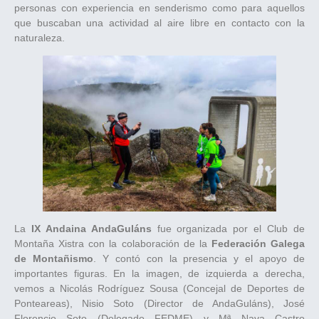
personas con experiencia en senderismo como para aquellos
que buscaban una actividad al aire libre en contacto con la
naturaleza.
La
IX Andaina AndaGuláns
fue organizada por el Club de
Montaña Xistra con la colaboración de la
Federación Galega
de Montañismo
. Y contó con la presencia y el apoyo de
importantes figuras. En la imagen, de izquierda a derecha,
vemos a Nicolás Rodríguez Sousa (Concejal de Deportes de
Ponteareas), Nisio Soto (Director de AndaGuláns), José
Florencio Soto (Delegado FEDME) y Mª Nava Castro