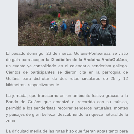
El pasado domingo, 23 de marzo, Gulans-Ponteareas se vistió
de gala para acoger la
IX edición de la Andaina AndaGuláns
,
un evento ya consolidado en el calendario senderista gallego.
Cientos de participantes se dieron cita en la parroquia de
Guláns para disfrutar de dos rutas circulares de 25 y 12
kilómetros, respectivamente.
La jornada, que transcurrió en un ambiente festivo gracias a la
Banda de Guláns que amenizó el recorrido con su música,
permitió a los senderistas recorrer senderos naturales, montes
y paisajes de gran belleza, descubriendo la riqueza natural de la
zona.
La dificultad media de las rutas hizo que fueran aptas tanto para