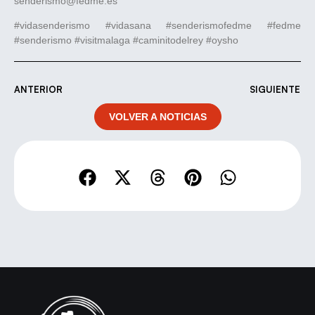
senderismo@fedme.es
#vidasenderismo #vidasana #senderismofedme #fedme
#senderismo #visitmalaga #caminitodelrey #oysho
ANTERIOR
SIGUIENTE
VOLVER A NOTICIAS