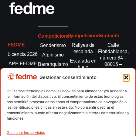
Competiciones
Contacto
Competiciones
FEDME
Rallyes de
Calle
Senderismo
escalada
Floridablanca,
Licencia 2026
Alpinismo
número 84 –
Escalada en
APP FEDME
Barranquismo
08015 –
hielo
Barcelona
Transparencia
Carreras por
Esquí de
Gestionar consentimiento
montaña
fedme@fedme.es
Fed.
montaña
autonómicas
Escalada
934 264 267
Utilizamos tecnologías como las cookies para almacenar y/o acceder a
Marcha
la información del dispositivo. El consentimiento de estas tecnologías
Clubes
Escalada
Nórdica
nos permitirá procesar datos como el comportamiento de navegación o
paralimpica
las identificaciones únicas en este sitio. No consentir o retirar el
Contacto
Raquetas de
consentimiento, puede afectar negativamente a ciertas características y
nieve
funciones.
Snowrunning
/ Skysnow
Gestionar los servicios