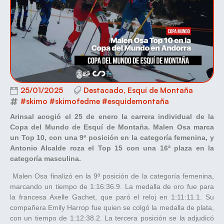
25/01/2025
Destacado
,
Esquí de Montaña
#skimo #skimofedme #esquidemontaña
Arinsal acogió el 25 de enero la carrera individual de la
Copa del Mundo de Esquí de Montaña. Malen Osa marca
un Top 10, con una 9ª posición en la categoría femenina, y
Antonio Alcalde roza el Top 15 con una 16ª plaza en la
categoría masculina.
Malen Osa finalizó en la 9ª posición de la categoría femenina,
marcando un tiempo de 1:16:36.9. La medalla de oro fue para
la francesa Axelle Gachet, que paró el reloj en 1:11:11.1. Su
compañera Emily Harrop fue quien se colgó la medalla de plata,
con un tiempo de 1:12:38.2. La tercera posición se la adjudicó