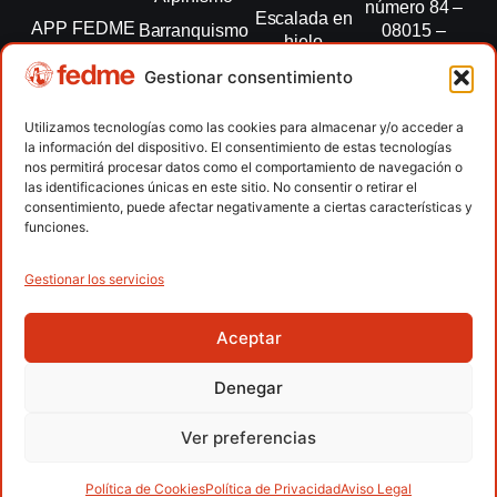
número 84 –
Escalada en
APP FEDME
Barranquismo
08015 –
hielo
Barcelona
Transparencia
Carreras por
Esquí de
Gestionar consentimiento
montaña
fedme@fedme.es
Fed.
montaña
autonómicas
Escalada
934 264 267
Utilizamos tecnologías como las cookies para almacenar y/o acceder a
Marcha
la información del dispositivo. El consentimiento de estas tecnologías
Clubes
Escalada
Nórdica
nos permitirá procesar datos como el comportamiento de navegación o
paralimpica
las identificaciones únicas en este sitio. No consentir o retirar el
Contacto
Raquetas de
consentimiento, puede afectar negativamente a ciertas características y
nieve
funciones.
Snowrunning
/ Skysnow
Gestionar los servicios
Aceptar
Copyright © 2026 Federación Española de Deportes de
Montaña y Escalada | Desarrollado por
TOOOLS
Denegar
Aviso Legal
Política de Cookies
Política de Privacidad
Ver preferencias
Política de Privacidad APP
Accesibilidad
Política de Cookies
Política de Privacidad
Aviso Legal