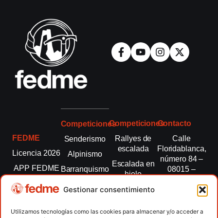
Competiciones
Contacto
Competiciones
FEDME
Rallyes de
Calle
Senderismo
escalada
Floridablanca,
Licencia 2026
Alpinismo
número 84 –
Escalada en
APP FEDME
Barranquismo
08015 –
hielo
Barcelona
Transparencia
Carreras por
Esquí de
Gestionar consentimiento
montaña
fedme@fedme.es
Fed.
montaña
autonómicas
Escalada
934 264 267
Utilizamos tecnologías como las cookies para almacenar y/o acceder a
Marcha