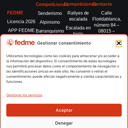
Competiciones
Contacto
Competiciones
FEDME
Rallyes de
Calle
Senderismo
escalada
Floridablanca,
Licencia 2026
Alpinismo
número 84 –
Escalada en
APP FEDME
Barranquismo
08015 –
hielo
Barcelona
Transparencia
Carreras por
Esquí de
Gestionar consentimiento
montaña
fedme@fedme.es
Fed.
montaña
autonómicas
Escalada
934 264 267
Utilizamos tecnologías como las cookies para almacenar y/o acceder a
Marcha
la información del dispositivo. El consentimiento de estas tecnologías
Clubes
Escalada
Nórdica
nos permitirá procesar datos como el comportamiento de navegación o
paralimpica
las identificaciones únicas en este sitio. No consentir o retirar el
Contacto
Raquetas de
consentimiento, puede afectar negativamente a ciertas características y
nieve
funciones.
Snowrunning
/ Skysnow
Gestionar los servicios
Aceptar
Copyright © 2026 Federación Española de Deportes de
Montaña y Escalada | Desarrollado por
TOOOLS
Denegar