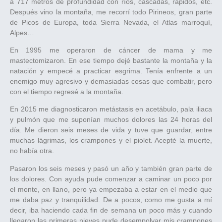
a 717 metros de profundidad con ríos, cascadas, rápidos, etc.
Después vino la montaña, me recorrí todo Pirineos, gran parte
de Picos de Europa, toda Sierra Nevada, el Atlas marroquí,
Alpes…
En 1995 me operaron de cáncer de mama y me
mastectomizaron. En ese tiempo dejé bastante la montaña y la
natación y empecé a practicar esgrima. Tenía enfrente a un
enemigo muy agresivo y demasiadas cosas que combatir, pero
con el tiempo regresé a la montaña.
En 2015 me diagnosticaron metástasis en acetábulo, pala iliaca
y pulmón que me suponían muchos dolores las 24 horas del
día. Me dieron seis meses de vida y tuve que guardar, entre
muchas lágrimas, los crampones y el piolet. Acepté la muerte,
no había otra.
Pasaron los seis meses y pasó un año y también gran parte de
los dolores. Con ayuda pude comenzar a caminar un poco por
el monte, en llano, pero ya empezaba a estar en el medio que
me daba paz y tranquilidad. De a pocos, como me gusta a mí
decir, iba haciendo cada fin de semana un poco más y cuando
llegaron las primeras nieves pude desempolvar mis crampones