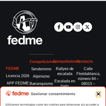
Competiciones
Contacto
Competiciones
FEDME
Rallyes de
Calle
Senderismo
escalada
Floridablanca,
Licencia 2026
Alpinismo
número 84 –
Escalada en
APP FEDME
Barranquismo
08015 –
hielo
Barcelona
Transparencia
Carreras por
Esquí de
Gestionar consentimiento
montaña
fedme@fedme.es
Fed.
montaña
autonómicas
Escalada
934 264 267
Utilizamos tecnologías como las cookies para almacenar y/o acceder a
Marcha