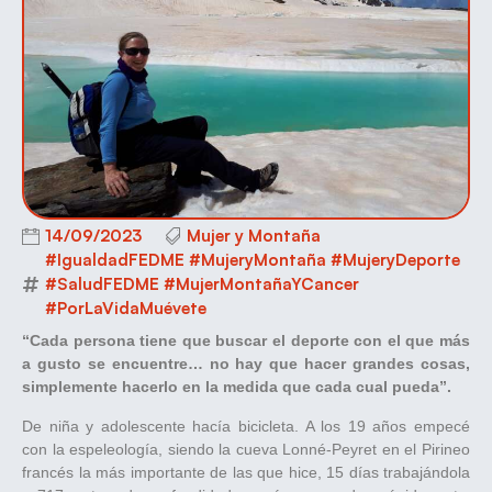
14/09/2023
Mujer y Montaña
#IgualdadFEDME #MujeryMontaña #MujeryDeporte
#SaludFEDME #MujerMontañaYCancer
#PorLaVidaMuévete
“Cada persona tiene que buscar el deporte con el que más
a gusto se encuentre… no hay que hacer grandes cosas,
simplemente hacerlo en la medida que cada cual pueda”.
De niña y adolescente hacía bicicleta. A los 19 años empecé
con la espeleología, siendo la cueva Lonné-Peyret en el Pirineo
francés la más importante de las que hice, 15 días trabajándola