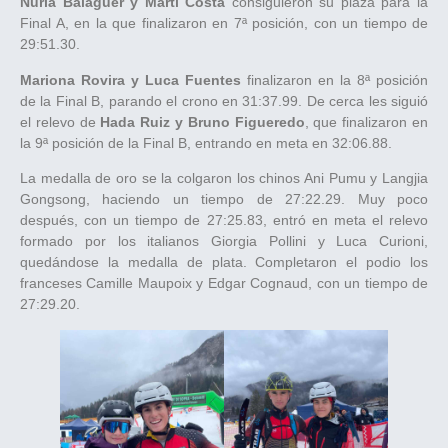
Nuria Balaguer y Martí Costa
consiguieron su plaza para la
Final A, en la que finalizaron en 7ª posición, con un tiempo de
29:51.30.
Mariona Rovira y Luca Fuentes
finalizaron en la 8ª posición
de la Final B, parando el crono en 31:37.99. De cerca les siguió
el relevo de
Hada Ruiz y Bruno Figueredo
, que finalizaron en
la 9ª posición de la Final B, entrando en meta en 32:06.88.
La medalla de oro se la colgaron los chinos Ani Pumu y Langjia
Gongsong, haciendo un tiempo de 27:22.29. Muy poco
después, con un tiempo de 27:25.83, entró en meta el relevo
formado por los italianos Giorgia Pollini y Luca Curioni,
quedándose la medalla de plata. Completaron el podio los
franceses Camille Maupoix y Edgar Cognaud, con un tiempo de
27:29.20.