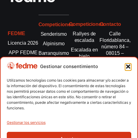
Competiciones
Contacto
Competiciones
FEDME
Rallyes de
Calle
Senderismo
escalada
Floridablanca,
Licencia 2026
Alpinismo
número 84 –
Escalada en
APP FEDME
Barranquismo
08015 –
hielo
Barcelona
Transparencia
Carreras por
Esquí de
Gestionar consentimiento
montaña
fedme@fedme.es
Fed.
montaña
autonómicas
Escalada
934 264 267
Utilizamos tecnologías como las cookies para almacenar y/o acceder a
Marcha
la información del dispositivo. El consentimiento de estas tecnologías
Clubes
Escalada
Nórdica
nos permitirá procesar datos como el comportamiento de navegación o
paralimpica
las identificaciones únicas en este sitio. No consentir o retirar el
Contacto
Raquetas de
consentimiento, puede afectar negativamente a ciertas características y
nieve
funciones.
Snowrunning
/ Skysnow
Gestionar los servicios