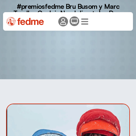
#premiosfedme Bru Busom y Marc
Toralles Couloir Nord direct des Drus