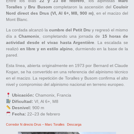
Entre los días
22 y 23 de febrero
, los alpinistas
Marc
Toralles
y
Bru Busom
completaron la ascensión del
Couloir
Nord direct des Drus (VI, Al 6+, M8, 900 m)
, en el macizo del
Mont Blanc.
La cordada alcanzó la
cumbre del Petit Dru
y regresó el mismo
día a
Chamonix
, completando una jornada de
15 horas de
actividad desde el vivac hasta Argentière
. La escalada se
realizó
en libre y en estilo alpino
, durmiendo en la base de la
pared.
Esta línea, abierta originalmente en 1973 por Bernard et Claude
Kogan, se ha convertido en una referencia del alpinismo técnico
en el macizo. La repetición de Toralles y Busom confirma el alto
nivel y compromiso del alpinismo nacional en terreno europeo.
Ubicación:
Chamonix, Francia
Dificultad:
VI, Al 6+, M8
Desnivel:
900 m
Fecha:
22–23 de febrero
Corredor N directo Drus – Marc Toralles
Descarga