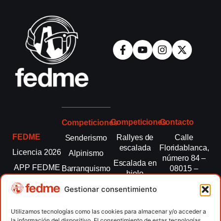
Competiciones
Contacto
Competiciones
FEDME
Rallyes de
Calle
Senderismo
escalada
Floridablanca,
Licencia 2026
Alpinismo
número 84 –
Escalada en
APP FEDME
Barranquismo
08015 –
hielo
Barcelona
Transparencia
Carreras por
Esquí de
Gestionar consentimiento
montaña
fedme@fedme.es
Fed.
montaña
autonómicas
Escalada
934 264 267
Utilizamos tecnologías como las cookies para almacenar y/o acceder a
Marcha
la información del dispositivo. El consentimiento de estas tecnologías