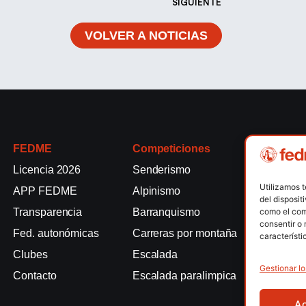
SIGUIENTE
VOLVER A NOTICIAS
FEDME
Competiciones
Competici
Licencia 2026
Senderismo
Rallyes de
Utilizamos 
APP FEDME
Alpinismo
Escalada e
del disposit
como el com
Transparencia
Barranquismo
Esquí de 
consentir o 
Fed. autonómicas
Carreras por montaña
Marcha Nó
característi
Clubes
Escalada
Raquetas d
Gestionar lo
Contacto
Escalada paralimpica
Snowrunni
A