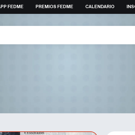
APP FEDME
PREMIOS FEDME
CALENDARIO
INS
lles en los Dolomitas: escalada