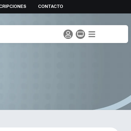
CRIPCIONES
CONTACTO
 en hielo y dry tooling.