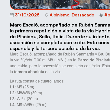
31/10/2025
Alpinismo
,
Destacado
#p
Marc Escaló, acompañado de Rubén Sanmart
la primera repetición a vista de la vía Hyb
de Pisciadù, Sella, Italia. Durante su intent
ascensión se completó con éxito. Esta const
española y la tercera absoluta de la vía.
Marc Escaló, acompañado de Rubén Sanmartín y Bru Bu
la vía
Hybrid
(100 m, M8+, M6+) en la
Pared de Pisciadù,
una caída, pero la ascensión se completó con éxito. Esta
la
tercera absoluta
de la vía.
La ruta consta de cuatro largos:
L1:
M5 (25 m)
L2:
M8/WI6 (30 m)
L3:
WI5+ (20 m)
L4:
M8+/WI5+ (25 m)