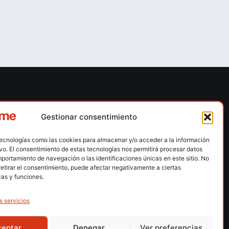
ones
Contacto
Gestionar consentimiento
 escalada
Calle Floridablanca, número 84 – 08015 –
Barcelona
tecnologías como las cookies para almacenar y/o acceder a la información
n hielo
ivo. El consentimiento de estas tecnologías nos permitirá procesar datos
fedme@fedme.es
portamiento de navegación o las identificaciones únicas en este sitio. No
montaña
retirar el consentimiento, puede afectar negativamente a ciertas
934 264 267
rdica
cas y funciones.
e nieve
s servicios
ng / Skysnow
ceptar
Denegar
Ver preferencias