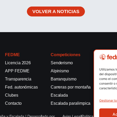
VOLVER A NOTICIAS
FEDME
Competiciones
Competici
Licencia 2026
Senderismo
Rallyes de
Utilizamos 
APP FEDME
Alpinismo
Escalada e
del disposit
como el com
Transparencia
Barranquismo
Esquí de 
consentir o 
Fed. autonómicas
Carreras por montaña
Marcha Nó
característi
Clubes
Escalada
Raquetas d
Gestionar lo
Contacto
Escalada paralimpica
Snowrunni
A
ña y Escalada | Desarrollado por
Aviso Legal
Política de Cookies
Po