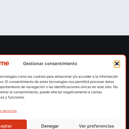
ones
Contacto
Gestionar consentimiento
 escalada
Calle Floridablanca, número 84 – 08015 –
Barcelona
tecnologías como las cookies para almacenar y/o acceder a la información
n hielo
ivo. El consentimiento de estas tecnologías nos permitirá procesar datos
fedme@fedme.es
portamiento de navegación o las identificaciones únicas en este sitio. No
montaña
retirar el consentimiento, puede afectar negativamente a ciertas
934 264 267
rdica
cas y funciones.
e nieve
s servicios
ng / Skysnow
ceptar
Denegar
Ver preferencias
lítica de Privacidad
Política de Privacidad APP
Accesibilidad