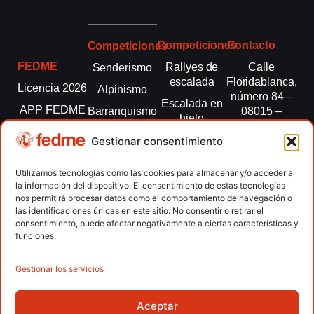
Competiciones
Contacto
Competiciones
FEDME
Rallyes de
Calle
Senderismo
escalada
Floridablanca,
Licencia 2026
Alpinismo
número 84 –
Escalada en
APP FEDME
Barranquismo
08015 –
hielo
Barcelona
Transparencia
Carreras por
Esquí de
Gestionar consentimiento
montaña
fedme@fedme.es
Fed.
montaña
autonómicas
Escalada
934 264 267
Utilizamos tecnologías como las cookies para almacenar y/o acceder a
Marcha
la información del dispositivo. El consentimiento de estas tecnologías
Clubes
Escalada
Nórdica
nos permitirá procesar datos como el comportamiento de navegación o
paralimpica
las identificaciones únicas en este sitio. No consentir o retirar el
Contacto
Raquetas de
consentimiento, puede afectar negativamente a ciertas características y
nieve
funciones.
Snowrunning
/ Skysnow
Gestionar los servicios
Aceptar
Copyright © 2026 Federación Española de Deportes de