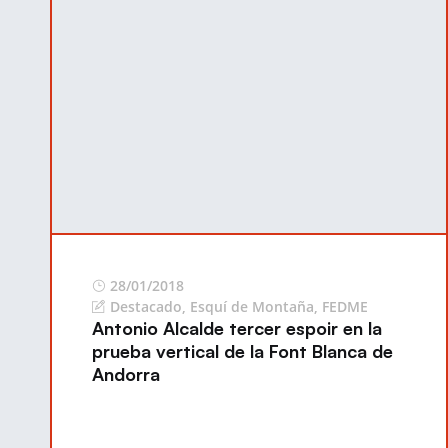
28/01/2018
Destacado
,
Esquí de Montaña
,
FEDME
Antonio Alcalde tercer espoir en la
prueba vertical de la Font Blanca de
Andorra