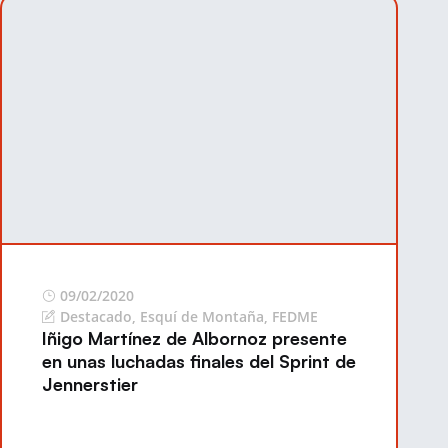
09/02/2020
Destacado
,
Esquí de Montaña
,
FEDME
Iñigo Martínez de Albornoz presente
en unas luchadas finales del Sprint de
Jennerstier