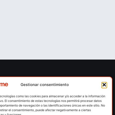
ones
Contacto
Gestionar consentimiento
 escalada
Calle Floridablanca, número 84 – 08015 –
Barcelona
tecnologías como las cookies para almacenar y/o acceder a la información
n hielo
ivo. El consentimiento de estas tecnologías nos permitirá procesar datos
fedme@fedme.es
portamiento de navegación o las identificaciones únicas en este sitio. No
montaña
retirar el consentimiento, puede afectar negativamente a ciertas
934 264 267
rdica
cas y funciones.