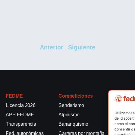
Anterior
Siguiente
FEDME
Competiciones
Competici
Licencia 2026
Senderismo
Rallyes de
Utilizamos 
APP FEDME
Alpinismo
Escalada e
del disposit
como el com
Transparencia
Barranquismo
Esquí de 
consentir o 
Fed. autonómicas
Carreras por montaña
Marcha Nó
característi