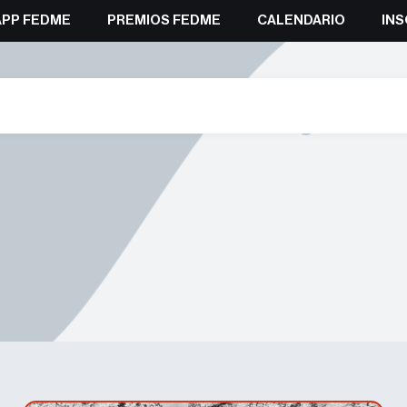
APP FEDME
PREMIOS FEDME
CALENDARIO
INS
#senderoshomologados