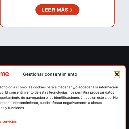
LEER MÁS
ones
Contacto
Gestionar consentimiento
 escalada
Calle Floridablanca, número 84 – 08015 –
Barcelona
tecnologías como las cookies para almacenar y/o acceder a la información
n hielo
ivo. El consentimiento de estas tecnologías nos permitirá procesar datos
fedme@fedme.es
portamiento de navegación o las identificaciones únicas en este sitio. No
montaña
retirar el consentimiento, puede afectar negativamente a ciertas
934 264 267
rdica
cas y funciones.
e nieve
s servicios
ng / Skysnow