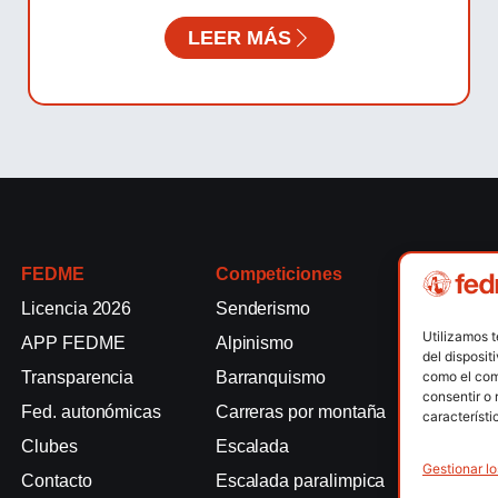
LEER MÁS
FEDME
Competiciones
Competici
Licencia 2026
Senderismo
Rallyes de
Utilizamos 
APP FEDME
Alpinismo
Escalada e
del disposit
como el com
Transparencia
Barranquismo
Esquí de 
consentir o 
Fed. autonómicas
Carreras por montaña
Marcha Nó
característi
Clubes
Escalada
Raquetas d
Gestionar lo
Contacto
Escalada paralimpica
Snowrunni