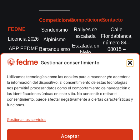
Competiciones
Contacto
Competiciones
FEDME
Rallyes de
Calle
Senderismo
escalada
Floridablanca,
Licencia 2026
Alpinismo
número 84 –
Escalada en
APP FEDME
Barranquismo
08015 –
hielo
Barcelona
Transparencia
Carreras por
Esquí de
Gestionar consentimiento
montaña
fedme@fedme.es
Fed.
montaña
autonómicas
Escalada
934 264 267
Utilizamos tecnologías como las cookies para almacenar y/o acceder a
Marcha
la información del dispositivo. El consentimiento de estas tecnologías
Clubes
Escalada
Nórdica
nos permitirá procesar datos como el comportamiento de navegación o
paralimpica
las identificaciones únicas en este sitio. No consentir o retirar el
Contacto
Raquetas de
consentimiento, puede afectar negativamente a ciertas características y
nieve
funciones.
Snowrunning
/ Skysnow
Gestionar los servicios
Aceptar
Copyright © 2026 Federación Española de Deportes de