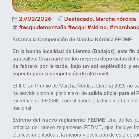
27/02/2026
Destacado
,
Marcha nórdica
#esquidemontaña #esqui #skimo
,
#marchanor
Arranca la Competición de Marcha Nórdica FEDME.
En la bonita localidad de Llerena (Badajoz), este fi
sus calles. Gran parte de los mejores deportistas del 
de febrero por la tarde, bajo un sol espléndido y e
aspecto para la competición de alto nivel.
El II Gran Premio de Marcha Nórdica Llerena 2026 no sol
ha servido como el pistoletazo de
salida oficial para 
Extremadura FEXME, consolidando a la localidad pacens
nacional.
Estreno del nuevo reglamento FEDME
Uno de los pun
práctica del nuevo reglamento FEDME, que incluye im
técnicos orientados a la mejora y evolución de este depor