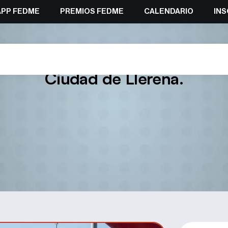
APP FEDME
PREMIOS FEDME
CALENDARIO
INS
z y Pedro Romero en el II Gra
Ciudad de Llerena.