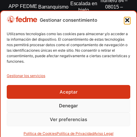
número 84 –
Escalada en
APP FEDME
Barranquismo
08015 –
hielo
Barcelona
Transparencia
Carreras por
Esquí de
Gestionar consentimiento
montaña
fedme@fedme.es
Fed.
montaña
autonómicas
Escalada
934 264 267
Utilizamos tecnologías como las cookies para almacenar y/o acceder a
Marcha
la información del dispositivo. El consentimiento de estas tecnologías
Clubes
Escalada
Nórdica
nos permitirá procesar datos como el comportamiento de navegación o
paralimpica
las identificaciones únicas en este sitio. No consentir o retirar el
Contacto
Raquetas de
consentimiento, puede afectar negativamente a ciertas características y
nieve
funciones.
Snowrunning
/ Skysnow
Gestionar los servicios
Aceptar
Copyright © 2026 Federación Española de Deportes de
Montaña y Escalada | Desarrollado por
TOOOLS
Denegar
Aviso Legal
Política de Cookies
Política de Privacidad
Ver preferencias
Política de Privacidad APP
Accesibilidad
Política de Cookies
Política de Privacidad
Aviso Legal