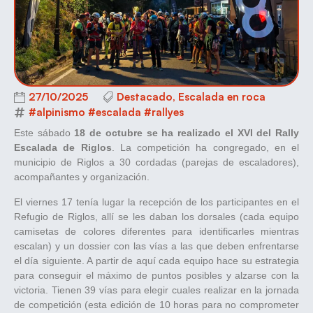
27/10/2025
Destacado
,
Escalada en roca
#alpinismo #escalada #rallyes
Este sábado
18 de octubre se ha realizado el XVI del Rally
Escalada de Riglos
. La competición ha congregado, en el
municipio de Riglos a 30 cordadas (parejas de escaladores),
acompañantes y organización.
El viernes 17 tenía lugar la recepción de los participantes en el
Refugio de Riglos, allí se les daban los dorsales (cada equipo
camisetas de colores diferentes para identificarles mientras
escalan) y un dossier con las vías a las que deben enfrentarse
el día siguiente. A partir de aquí cada equipo hace su estrategia
para conseguir el máximo de puntos posibles y alzarse con la
victoria. Tienen 39 vías para elegir cuales realizar en la jornada
de competición (esta edición de 10 horas para no comprometer