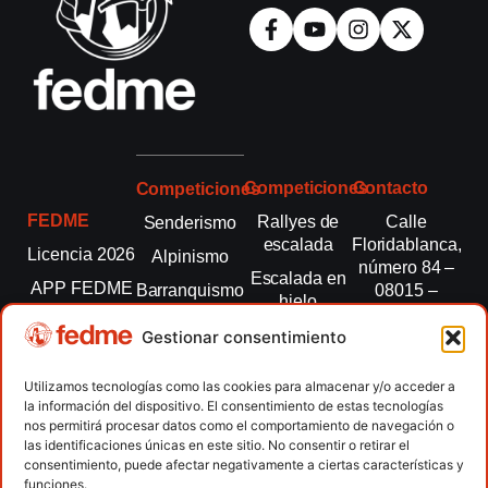
Competiciones
Contacto
Competiciones
FEDME
Rallyes de
Calle
Senderismo
escalada
Floridablanca,
Licencia 2026
Alpinismo
número 84 –
Escalada en
APP FEDME
Barranquismo
08015 –
hielo
Barcelona
Transparencia
Carreras por
Esquí de
Gestionar consentimiento
montaña
fedme@fedme.es
Fed.
montaña
autonómicas
Escalada
934 264 267
Utilizamos tecnologías como las cookies para almacenar y/o acceder a
Marcha
la información del dispositivo. El consentimiento de estas tecnologías
Clubes
Escalada
Nórdica
nos permitirá procesar datos como el comportamiento de navegación o
paralimpica
las identificaciones únicas en este sitio. No consentir o retirar el
Contacto
Raquetas de
consentimiento, puede afectar negativamente a ciertas características y
nieve
funciones.