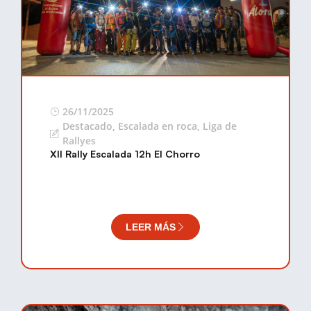
26/11/2025
Destacado
,
Escalada en roca
,
Liga de
Rallyes
XII Rally Escalada 12h El Chorro
LEER MÁS