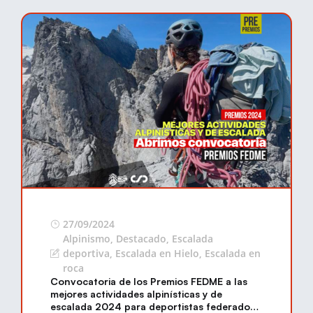
27/09/2024
Alpinismo
,
Destacado
,
Escalada
deportiva
,
Escalada en Hielo
,
Escalada en
roca
Convocatoria de los Premios FEDME a las
mejores actividades alpinísticas y de
escalada 2024 para deportistas federados