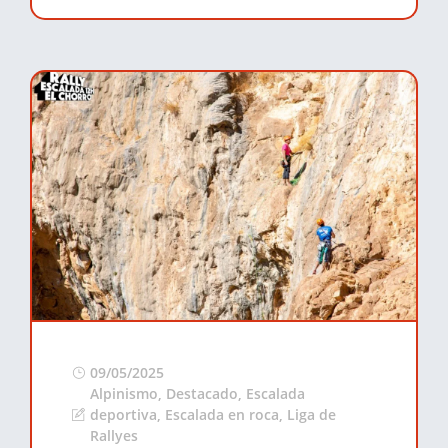
09/05/2025
Alpinismo
,
Destacado
,
Escalada
deportiva
,
Escalada en roca
,
Liga de
Rallyes