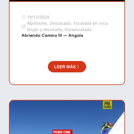
19/12/2024
Alpinismo
,
Destacado
,
Escalada en roca
,
Mujer y Montaña
,
Paraescalada
Abriendo Camino III – Angola
LEER MÁS