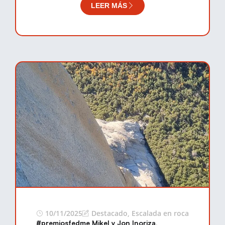
LEER MÁS
10/11/2025
Destacado
,
Escalada en roca
#premiosfedme Mikel y Jon Inoriza,