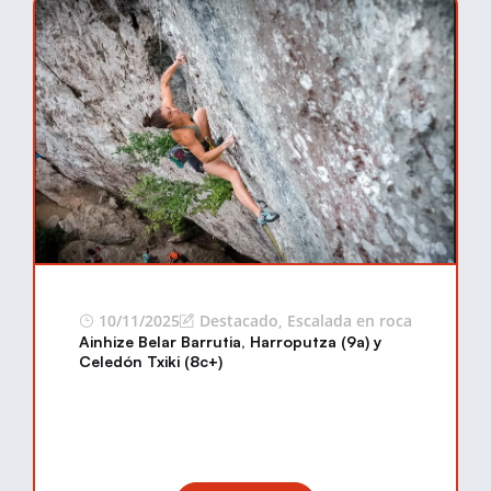
10/11/2025
Destacado
,
Escalada en roca
Ainhize Belar Barrutia, Harroputza (9a) y
Celedón Txiki (8c+)