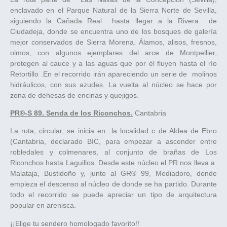
enclavado en el Parque Natural de la Sierra Norte de Sevilla,
siguiendo la Cañada Real hasta llegar a la Rivera de
Ciudadeja, donde se encuentra uno de los bosques de galería
mejor conservados de Sierra Morena. Álamos, alisos, fresnos,
olmos, con algunos ejemplares del arce de Montpellier,
protegen al cauce y a las aguas que por él fluyen hasta el río
Retortillo .En el recorrido irán apareciendo un serie de molinos
hidráulicos, con sus azudes. La vuelta al núcleo se hace por
zona de dehesas de encinas y quejigos.
PR®-S 89. Senda de los Riconchos.
Cantabria
La ruta, circular, se inicia en la localidad c de Aldea de Ebro
(Cantabria, declarado BIC, para empezar a ascender entre
robledales y colmenares, al conjunto de brañas de Los
Riconchos hasta Laguillos. Desde este núcleo el PR nos lleva a
Malataja, Bustidoño y, junto al GR® 99, Mediadoro, donde
empieza el descenso al núcleo de donde se ha partido. Durante
todo el recorrido se puede apreciar un tipo de arquitectura
popular en arenisca.
¡¡Elige tu sendero homologado favorito!!