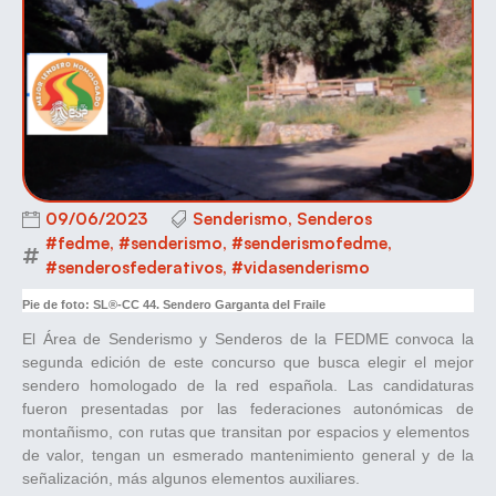
09/06/2023
Senderismo
,
Senderos
#fedme
,
#senderismo
,
#senderismofedme
,
#senderosfederativos
,
#vidasenderismo
Pie de foto: SL®-CC 44. Sendero Garganta del Fraile
El Área de Senderismo y Senderos de la FEDME convoca la
segunda edición de este concurso que busca elegir el mejor
sendero homologado de la red española. Las candidaturas
fueron presentadas por las federaciones autonómicas de
montañismo, con rutas que transitan por espacios y elementos
de valor, tengan un esmerado mantenimiento general y de la
señalización, más algunos elementos auxiliares.