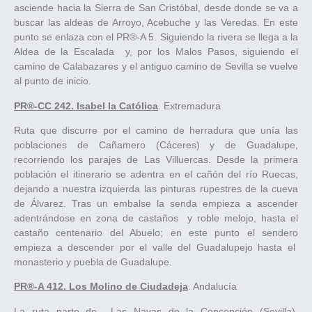
asciende hacia la Sierra de San Cristóbal, desde donde se va a
buscar las aldeas de Arroyo, Acebuche y las Veredas. En este
punto se enlaza con el PR®-A 5. Siguiendo la rivera se llega a la
Aldea de la Escalada y, por los Malos Pasos, siguiendo el
camino de Calabazares y el antiguo camino de Sevilla se vuelve
al punto de inicio.
PR®-CC 242. Isabel la Católica
. Extremadura
Ruta que discurre por el camino de herradura que unía las
poblaciones de Cañamero (Cáceres) y de Guadalupe,
recorriendo los parajes de Las Villuercas. Desde la primera
población el itinerario se adentra en el cañón del río Ruecas,
dejando a nuestra izquierda las pinturas rupestres de la cueva
de Álvarez. Tras un embalse la senda empieza a ascender
adentrándose en zona de castaños y roble melojo, hasta el
castaño centenario del Abuelo; en este punto el sendero
empieza a descender por el valle del Guadalupejo hasta el
monasterio y puebla de Guadalupe.
PR®-A 412. Los Molino de Ciudadeja
. Andalucía
La ruta parte de Las Navas de la Concepción (Sevilla),