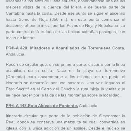
ascender a los altos de Llanalapuerta, observándose una de las
mejores vistas de la cuenca del Miera y de buena parte de
Cantabria hasta la costa. Desde ese punto se sigue el ascenso
hasta Somo de Noja (850 m.); en este punto comienza el
descenso al punto inicial por los Pozos de Noja y Rubalcaba. La
parte central está trufada de las típicas cabañas pasiegas, con
techo de lastras.
PR®-A 420. Miradores y Acantilados de Torrenueva Costa
.
Andalucía
Recorrido circular que, en su primera parte, discurre por la línea
acantilada de la costa. Nace en la playa de Torrenueva
(Granada) para encaramarse a los mismos; en un punto el
itinerario se desarrolla por una pasarela. Una vez llegados al
Faro Sacritif en el Cerro del Chucho la ruta inicia la vuelta que
se hace hacer por la falda de las montañas sobre la localidad.
PR®-A 448.Ruta Aldeas de Poniente.
Andalucía
Itinerario circular que parte de la población de Almonaster la
Real, donde se conserva una mezquita tal cual, convertida en
iglesia con la única adicción de un ábside. Desde el núcleo se