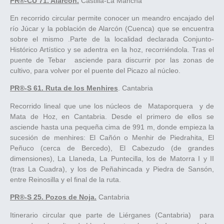
PR®-CU 71. Alarcón.
Castilla-La Mancha
En recorrido circular permite conocer un meandro encajado del
río Júcar y la población de Alarcón (Cuenca) que se encuentra
sobre el mismo .Parte de la localidad declarada Conjunto-
Histórico Artístico y se adentra en la hoz, recorriéndola. Tras el
puente de Tebar asciende para discurrir por las zonas de
cultivo, para volver por el puente del Picazo al núcleo.
PR®-S 61. Ruta de los Menhires
. Cantabria
Recorrido lineal que une los núcleos de Mataporquera y de
Mata de Hoz, en Cantabria. Desde el primero de ellos se
asciende hasta una pequeña cima de 991 m, donde empieza la
sucesión de menhires: El Cañón o Menhir de Piedrahita, El
Peñuco (cerca de Bercedo), El Cabezudo (de grandes
dimensiones), La Llaneda, La Puntecilla, los de Matorra I y II
(tras La Cuadra), y los de Peñahincada y Piedra de Sansón,
entre Reinosilla y el final de la ruta.
PR®-S 25. Pozos de Noja.
Cantabria
Itinerario circular que parte de Liérganes (Cantabria) para