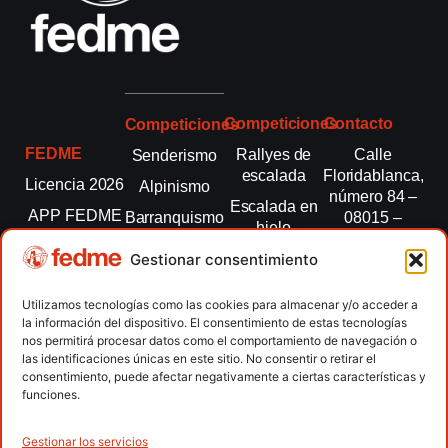
Competiciones
Contacto
Competiciones
FEDME
Rallyes de
Calle
Senderismo
escalada
Floridablanca,
Licencia 2026
Alpinismo
número 84 –
Escalada en
APP FEDME
Barranquismo
08015 –
hielo
Barcelona
Transparencia
Carreras por
Esquí de
Gestionar consentimiento
montaña
fedme@fedme.es
Fed.
montaña
autonómicas
Escalada
934 264 267
Utilizamos tecnologías como las cookies para almacenar y/o acceder a
Marcha
la información del dispositivo. El consentimiento de estas tecnologías
Clubes
Escalada
Nórdica
nos permitirá procesar datos como el comportamiento de navegación o
paralimpica
las identificaciones únicas en este sitio. No consentir o retirar el
Contacto
Raquetas de
consentimiento, puede afectar negativamente a ciertas características y
nieve
funciones.
Snowrunning
/ Skysnow
Gestionar los servicios