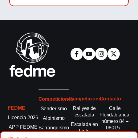
Competiciones
Contacto
Competiciones
FEDME
Rallyes de
Calle
Senderismo
escalada
Floridablanca,
Licencia 2026
Alpinismo
número 84 –
Escalada en
APP FEDME
Barranquismo
08015 –
hielo
Barcelona
Transparencia
Carreras por