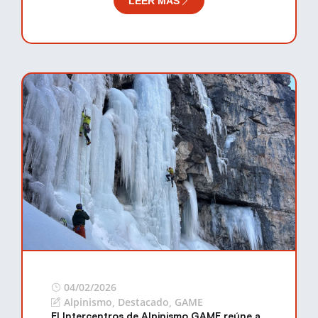
LEER MÁS
04/02/2026
Alpinismo
,
Destacado
,
GAME
El Intercentros de Alpinismo GAME reúne a