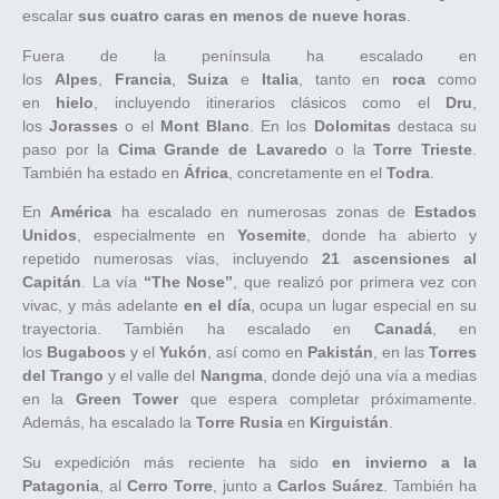
escalar
sus cuatro caras en menos de nueve horas
.
Fuera de la península ha escalado en
los
Alpes
,
Francia
,
Suiza
e
Italia
, tanto en
roca
como
en
hielo
, incluyendo itinerarios clásicos como el
Dru
,
los
Jorasses
o el
Mont Blanc
. En los
Dolomitas
destaca su
paso por la
Cima Grande de Lavaredo
o la
Torre Trieste
.
También ha estado en
África
, concretamente en el
Todra
.
En
América
ha escalado en numerosas zonas de
Estados
Unidos
, especialmente en
Yosemite
, donde ha abierto y
repetido numerosas vías, incluyendo
21 ascensiones al
Capitán
. La vía
“The Nose”
, que realizó por primera vez con
vivac, y más adelante
en el día
, ocupa un lugar especial en su
trayectoria. También ha escalado en
Canadá
, en
los
Bugaboos
y el
Yukón
, así como en
Pakistán
, en las
Torres
del Trango
y el valle del
Nangma
, donde dejó una vía a medias
en la
Green Tower
que espera completar próximamente.
Además, ha escalado la
Torre Rusia
en
Kirguistán
.
Su expedición más reciente ha sido
en invierno a la
Patagonia
, al
Cerro Torre
, junto a
Carlos Suárez
. También ha