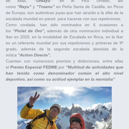
de ellas,
“Urbayu”
en el Pico Urriello, así
como
“Rayu”
y
“Truenu”
en Peña Santa de Castilla, en Picos
de Europa, son auténticas joyas que han atraído a la élite de la
escalada mundial en pared, para hacerse con sus repeticiones.
Como cordada, han sido nominados en 6 ocasiones a
los
“Piolet de Oro”,
además de otra nominación individual a
Iker en 2020, en la modalidad de Escalada en Roca, en la Iker
es un referente mundial por sus repeticiones y primeras de 9º
grado, además de la segunda escalada absoluta de la
mítica
“Action Directe”.
Cuentan con numerosos premios y distinciones, entre ellas
el
Premio Especial FEDME
por
“Multitud de actividades que
han tenido como denominador común el alto nivel
deportivo, así como su actitud ejemplar en la montaña”