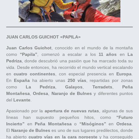
JUAN CARLOS GUICHOT «PAPILA»
Juan Carlos Guichot
, conocido en el mundo de la montaña
como
“Papila”
, comenzó a escalar a los
11 años
en
La
Pedriza
, donde descubrió una pasión que ha marcado toda su
vida. Desde entonces, ha recorrido el mundo vertical escalando
en
cuatro continentes
, con especial presencia en
Europa
.
En
España
ha abierto unas
250 vías
, repartidas por zonas
como
La Pedriza
,
Galayos
,
Terradets
,
Peña
Montañesa
,
Ordesa
,
Naranjo de Bulnes
y diferentes puntos
del
Levante
.
Apasionado por la
apertura de nuevas rutas
, algunas de sus
líneas han supuesto pequeños hitos, como
“Futuro
Incierto”
en
Peña Montañesa
o
“Misóginos”
en
Ordesa
.
El
Naranjo de Bulnes
es uno de sus lugares predilectos, donde
ha abierto
cuatro vías en la cara noroeste
y ha conseguido