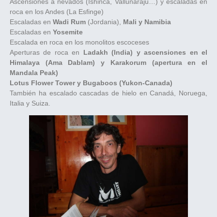
Ascensiones a nevados (Ishinca, Vallunaraju…) y escaladas en
roca en los Andes (La Esfinge)
Escaladas en
Wadi Rum
(Jordania),
Mali y Namibia
Escaladas en
Yosemite
Escalada en roca en los monolitos escoceses
Aperturas de roca en
Ladakh (India) y ascensiones en el
Himalaya (Ama Dablam) y Karakorum (apertura en el
Mandala Peak)
Lotus Flower Tower y Bugaboos (Yukon-Canada)
También ha escalado cascadas de hielo en Canadá, Noruega,
Italia y Suiza.