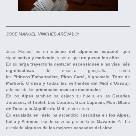
JOSE MANUEL VINCHÉS ARÉVALO:
José Manuel es un
clásico del alpinismo español
, que
sigue
activo y motivado
, y por el que
no pasan los años
.
En su
larga trayectoria
destacan
ascensiones
a las
vías más
significativas
de nuestra geografía, como
los
Pirineos
(
Embarradère, Piton Carré, Vignemale, Torre de
Marboré, Ordesa y todas las vertientes del Midí d’Ossau
),
además de los
principales macizos nacionales
.
En los
Alpes
también ha dejado su huella en las
Grandes
Jorasses, el Triolet, Les Courtes, Gran Capucin, Mont Blanc
de Tacul y la Aiguille du Midí
, entre otras.
En
escalada en hielo
ha ascendido
cascadas en los Alpes,
Italia y Pirineos
, donde su zona preferida es
Gavarnie
. Allí ha
escalado
algunas de las mejores cascadas del circo
.