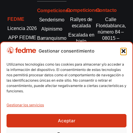
Competiciones
Contacto
Competiciones
FEDME
Rallyes de
Calle
Senderismo
escalada
Floridablanca,
Licencia 2026
Alpinismo
número 84 –
Escalada en
APP FEDME
Barranquismo
08015 –
hielo
Barcelona
Transparencia
Carreras por
Esquí de
Gestionar consentimiento
montaña
fedme@fedme.es
Fed.
montaña
autonómicas
Escalada
934 264 267
Utilizamos tecnologías como las cookies para almacenar y/o acceder a
Marcha
la información del dispositivo. El consentimiento de estas tecnologías
Clubes
Escalada
Nórdica
nos permitirá procesar datos como el comportamiento de navegación o
paralimpica
las identificaciones únicas en este sitio. No consentir o retirar el
Contacto
Raquetas de
consentimiento, puede afectar negativamente a ciertas características y
nieve
funciones.
Snowrunning
/ Skysnow
Gestionar los servicios
Aceptar
Copyright © 2026 Federación Española de Deportes de
Montaña y Escalada | Desarrollado por
TOOOLS