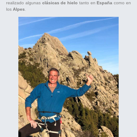
realizado algunas
clásicas de hielo
tanto en
España
como en
los
Alpes
.