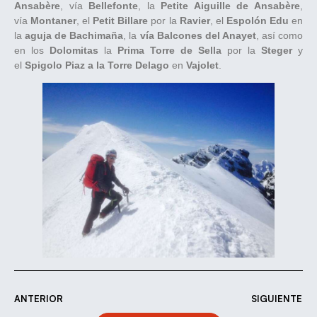
Ansabère
, vía
Bellefonte
, la
Petite Aiguille de Ansabère
,
vía
Montaner
, el
Petit Billare
por la
Ravier
, el
Espolón Edu
en
la
aguja de Bachimaña
, la
vía Balcones del Anayet
, así como
en los
Dolomitas
la
Prima Torre de Sella
por la
Steger
y
el
Spigolo Piaz a la Torre Delago
en
Vajolet
.
ANTERIOR
SIGUIENTE