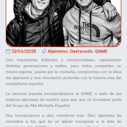
12/06/2025
Alpinismo
,
Destacado
,
GAME
Con trayectorias brillantes y comprometidas, representan
distintas generaciones y estilos, pero todos comparten un
mismo espíritu: pasión por la montaña, compromiso con la ética
del alpinismo y una vinculación profunda con la historia viva del
montañismo español.
La semana pasada incorporábamos al GAME a siete de las
mejores alpinistas de nuestro país que aun no formaban parte
del Grupo de Alta Montaña Español.
Hoy incorporamos a diez miembros más. Diez alpinistas de
renombre a los que es un placer incorporar a la lista de