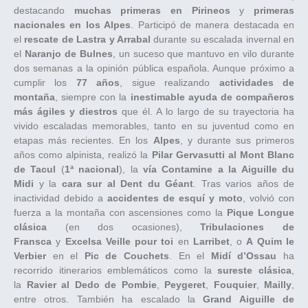
destacando
muchas primeras en Pirineos
y
primeras
nacionales en los Alpes
. Participó de manera destacada en
el
rescate de Lastra y Arrabal
durante su escalada invernal en
el
Naranjo de Bulnes
, un suceso que mantuvo en vilo durante
dos semanas a la opinión pública española. Aunque próximo a
cumplir los
77 años
, sigue realizando
actividades de
montaña
, siempre con la
inestimable ayuda de compañeros
más ágiles y diestros
que él. A lo largo de su trayectoria ha
vivido escaladas memorables, tanto en su juventud como en
etapas más recientes. En los
Alpes
, y durante sus primeros
años como alpinista, realizó la
Pilar Gervasutti al Mont Blanc
de Tacul
(
1ª nacional
), la
vía Contamine a la Aiguille du
Midi
y la
cara sur al Dent du Géant
. Tras varios años de
inactividad debido a
accidentes de esquí y moto
, volvió con
fuerza a la montaña con ascensiones como la
Pique Longue
clásica
(en dos ocasiones),
Tribulaciones de
Fransca
y
Excelsa Veille pour toi
en
Larribet
, o
A Quim le
Verbier
en el
Pic de Couchets
. En el
Midí d’Ossau
ha
recorrido itinerarios emblemáticos como la
sureste clásica
,
la
Ravier al Dedo de Pombie
,
Peygeret
,
Fouquier
,
Mailly
,
entre otros. También ha escalado la
Grand Aiguille de