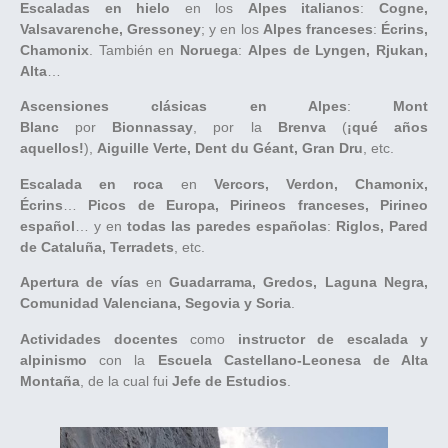
Escaladas en hielo
en los
Alpes italianos
:
Cogne,
Valsavarenche, Gressoney
; y en los
Alpes franceses
:
Écrins,
Chamonix
. También en
Noruega
:
Alpes de Lyngen, Rjukan,
Alta
…
Ascensiones clásicas en Alpes
:
Mont
Blanc
por
Bionnassay
, por la
Brenva
(
¡qué años
aquellos!
),
Aiguille Verte, Dent du Géant, Gran Dru
, etc.
Escalada en roca
en
Vercors, Verdon, Chamonix,
Écrins
…
Picos de Europa, Pirineos franceses, Pirineo
español
… y en
todas las paredes españolas
:
Riglos, Pared
de Cataluña, Terradets
, etc.
Apertura de vías
en
Guadarrama, Gredos, Laguna Negra,
Comunidad Valenciana, Segovia y Soria
.
Actividades docentes
como
instructor de escalada y
alpinismo
con la
Escuela Castellano-Leonesa de Alta
Montaña
, de la cual fui
Jefe de Estudios
.