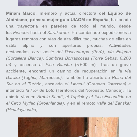
Miriam Marco
, miembro y actual directora del
Equipo de
Alpinismo
,
primera mujer guía UIAGM en España
, ha forjado
una trayectoria en paredes de todo el mundo, desde
los
Pirineos
hasta el
Karakorum
. Ha combinado expediciones a
lugares remotos con vías de alta dificultad, muchas de ellas en
estilo alpino y con aperturas propias. Actividades
destacadas:
cara oeste del Puscanturpa (Perú)
,
vía Enigma
(Cordillera Blanca)
,
Cumbres Borrascosas (Torre Sebas, 6.200
m)
y ascenso al
Pico Baushu
(5.600 m). Tras un grave
accidente, encontró un camino de recuperación en
la vía
Baraka (Taghia, Marruecos)
. También ha abierto
La Reina del
Sur en el Turbón
, escalado
el Linceul (Grandes Jorasses)
e
intentado
la Flor de Loto
(Territorios del Noroeste, Canadá). Ha
abierto vías en
Arabia Saudí
,
el Tupilak
y
el Pico Escondido en
el Circo Mythic (Groenlandia)
, y en el remoto
valle del Zanskar
(Himalaya indio)
.