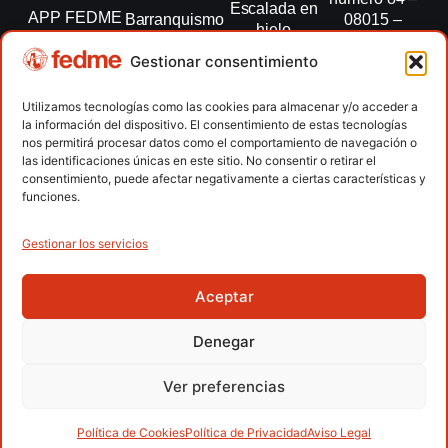
Escalada en
APP FEDME
Barranquismo
08015 –
hielo
Barcelona
Transparencia
Carreras por
Esquí de
Gestionar consentimiento
montaña
fedme@fedme.es
Fed.
montaña
autonómicas
Escalada
934 264 267
Utilizamos tecnologías como las cookies para almacenar y/o acceder a
Marcha
la información del dispositivo. El consentimiento de estas tecnologías
Clubes
Escalada
Nórdica
nos permitirá procesar datos como el comportamiento de navegación o
paralimpica
las identificaciones únicas en este sitio. No consentir o retirar el
Contacto
Raquetas de
consentimiento, puede afectar negativamente a ciertas características y
nieve
funciones.
Snowrunning
/ Skysnow
Gestionar los servicios
Aceptar
Copyright © 2026 Federación Española de Deportes de
Montaña y Escalada | Desarrollado por
TOOOLS
Denegar
Aviso Legal
Política de Cookies
Política de Privacidad
Ver preferencias
Política de Privacidad APP
Accesibilidad
Política de Cookies
Política de Privacidad
Aviso Legal