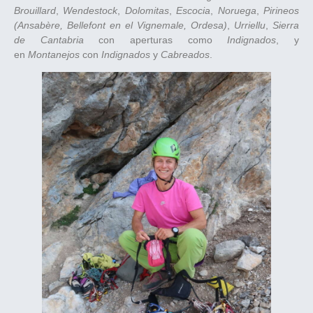
Brouillard
,
Wendestock
,
Dolomitas
,
Escocia
,
Noruega
,
Pirineos
(Ansabère, Bellefont en el Vignemale, Ordesa)
,
Urriellu
,
Sierra
de Cantabria
con aperturas como
Indignados
, y
en
Montanejos
con
Indignados
y
Cabreados
.