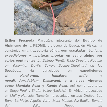
Esther Fresneda Marugán
, integrante del
Equipo de
Alpinismo de la FEDME
, profesora de Educación Física, ha
construido
una trayectoria sólida con
escaladas técnicas,
expediciones y aperturas propias
en estilo alpino por
varios continentes
.
La Esfinge (Perú)
,
Triple Directa y Regular
en Yosemite
,
Devil’s Tower
,
Beckey-Chouinard en los
Bugaboos
. Ha participado en
expediciones
al
Karakorum
,
Himalaya indio y
nepalí
,
Amadablam
,
Damavand
, y a picos vírgenes
como
Mandala Peak
y
Kande Peak
, así como aperturas
en
Stagó Peak
y
Shafat Valley (Ladakh)
. En África ha escalado
en
Malí
y
Namibia
. También ha escalado en
Les Droites
,
Les
Bans
,
La Meije
,
Aiguille Verte
,
Mont Maudit
,
Piz Badile
,
Bonatti
del Pilier Rouge de