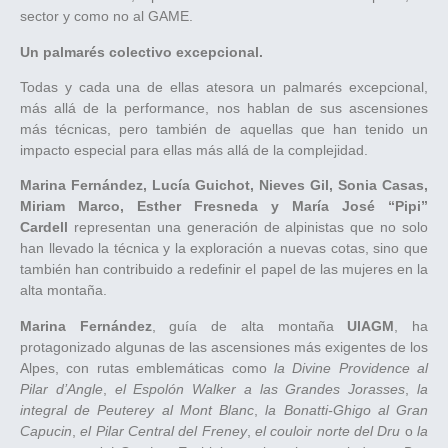
sector y como no al GAME.
Un palmarés colectivo excepcional.
Todas y cada una de ellas atesora un palmarés excepcional,
más allá de la performance, nos hablan de sus ascensiones
más técnicas, pero también de aquellas que han tenido un
impacto especial para ellas más allá de la complejidad.
Marina Fernández, Lucía Guichot, Nieves Gil, Sonia Casas,
Miriam Marco, Esther Fresneda y María José “Pipi”
Cardell
representan una generación de alpinistas que no solo
han llevado la técnica y la exploración a nuevas cotas, sino que
también han contribuido a redefinir el papel de las mujeres en la
alta montaña.
Marina Fernández
, guía de alta montaña
UIAGM
, ha
protagonizado algunas de las ascensiones más exigentes de los
Alpes, con rutas emblemáticas como
la Divine Providence al
Pilar d’Angle
,
el Espolón Walker a las Grandes Jorasses
,
la
integral de Peuterey al Mont Blanc
,
la Bonatti-Ghigo al Gran
Capucin
,
el Pilar Central del Freney
,
el couloir norte del Dru
o
la