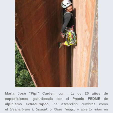
María José “Pipi” Cardell
, con más de
20 años de
expediciones
, galardonada con el
Premio FEDME de
alpinismo extraeuropeo
, ha ascendido cumbres como
el
Gasherbrum I
,
Spantik
o
Khan Tengri
, y abierto rutas en