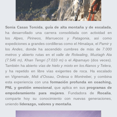
Sonia Casas Torcida
,
guía de alta montaña y de escalada
,
ha desarrollado una carrera consolidada con actividad en
los
Alpes, Pirineos, Marruecos y Patagonia
, así como
expediciones a grandes cordilleras como el
Himalaya
, el
Pamir
y
los
Andes
, donde ha ascendido cumbres de más de
7.000
metros
y abierto rutas en el
valle de Rolwaling
,
Muztagh Ata
(7.546 m)
,
Khan Tengri (7.010 m)
o el
Alpamayo
(dos veces).
También ha abierto
vías de hielo y mixto en los Alanos y Telera
,
y ha repetido en libre vías exigentes de roca. Ha escalado
en
Vignemale
,
Midi d’Ossau
,
Ordesa
o
Montrebei
, y combina
esta experiencia con una
formación profunda en coaching,
PNL y gestión emocional
, que aplica en sus
programas de
empoderamiento para mujeres
. Fundadora de
Rocalia
,
comparte hoy su conocimiento con nuevas generaciones,
uniendo
liderazgo, valores y montaña
.